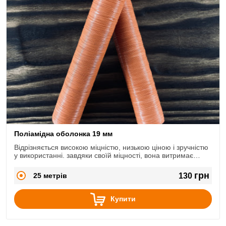
Поліамідна оболонка 19 мм
Відрізняється високою міцністю, низькою ціною і зручністю
у використанні. завдяки своїй міцності, вона витримає
будь-які типи перев'язок і не порветься що робить її
популярною в м'ясопереробній промисловості.
грн
25 метрів
130
Купити