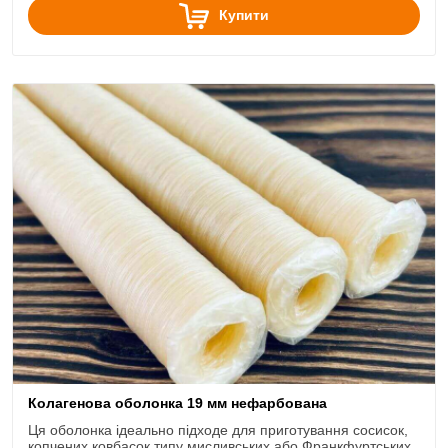
Купити
Колагенова оболонка 19 мм нефарбована
Ця оболонка ідеально підходе для приготування сосисок,
копчених ковбасок типу мисливських або Франкфуртських