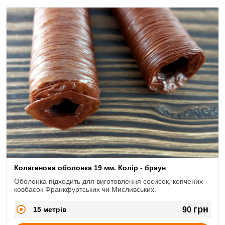
Колагенова оболонка 19 мм. Колір - браун
Оболонка підходить для виготовлення сосисок, копчених
ковбасок Франкфуртських чи Мисливських.
грн
15 метрів
90