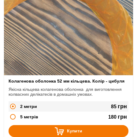
Колагенова оболонка 52 мм кільцева. Колір - цибуля
Якісна кільцева колагенова оболонка для виготовлення
колвасних делікатесів в домашніх умовах.
грн
2 метри
85
грн
5 метрів
180
Купити