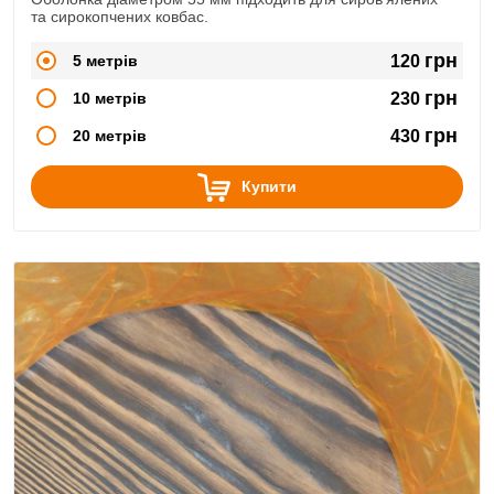
та сирокопчених ковбас.
грн
5 метрів
120
грн
10 метрів
230
грн
20 метрів
430
Купити