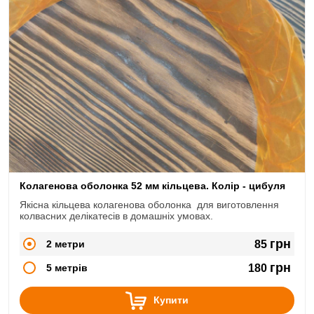
Колагенова оболонка 52 мм кільцева. Колір - цибуля
Якісна кільцева колагенова оболонка для виготовлення
колвасних делікатесів в домашніх умовах.
грн
2 метри
85
грн
5 метрів
180
Купити