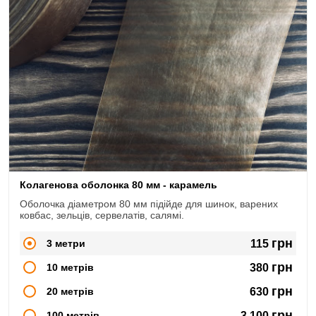
Колагенова оболонка 80 мм - карамель
Оболочка діаметром 80 мм підійде для шинок, варених
ковбас, зельців, сервелатів, салямі.
грн
3 метри
115
грн
10 метрів
380
грн
20 метрів
630
грн
100 метрів
3,100