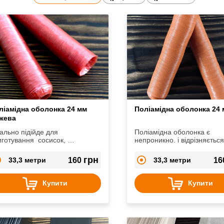
ліамідна оболонка 24 мм
Поліамідна оболонка 24
жева
ально підійде для
Поліамідна оболонка є
отування сосисок,
непроникно. і відрізняєтьс
сардельок, ліверних ковбасок.
високою міцністю, стабільн
діаметра, а також при її
грн
33,3 метри
160
33,3 метри
16
використанні втрата ваги п
термообробки та зберіган
мінімальні.
Купити
Купити