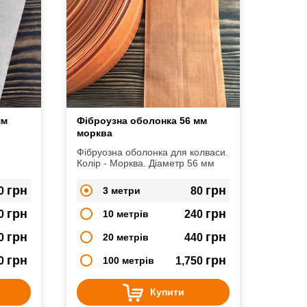
мм
Фіброузна оболонка 56 мм
морква
Фібруозна оболонка для колваси.
Колір - Морква. Діаметр 56 мм
грн
грн
0
3 метри
80
грн
грн
0
10 метрів
240
грн
грн
0
20 метрів
440
грн
грн
50
100 метрів
1,750
Купити