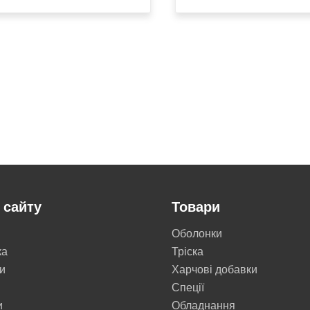
 сайту
Товари
Оболонки
ка
Тріска
и
Харчові добавки
Cпеції
и
Обладнання