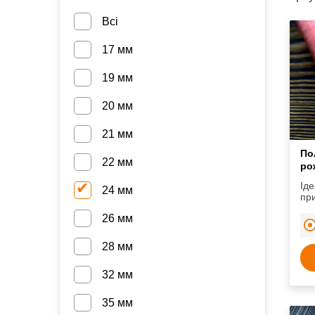
Всі
17 мм
19 мм
20 мм
21 мм
По
22 мм
ро
Іде
24 мм
приг
26 мм
28 мм
32 мм
35 мм