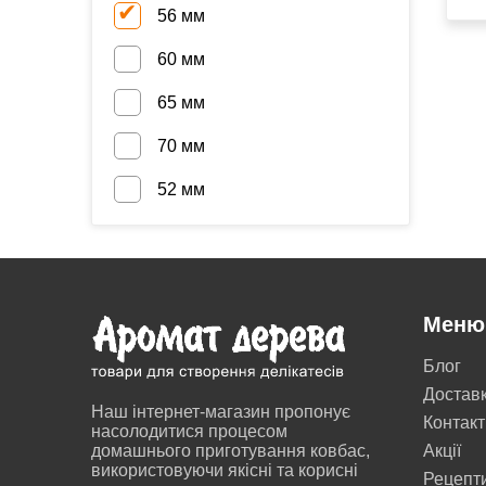
56 мм
60 мм
65 мм
70 мм
52 мм
Меню
Блог
Достав
Наш інтернет-магазин пропонує
Контакт
насолодитися процесом
домашнього приготування ковбас,
Акції
використовуючи якісні та корисні
Рецепт