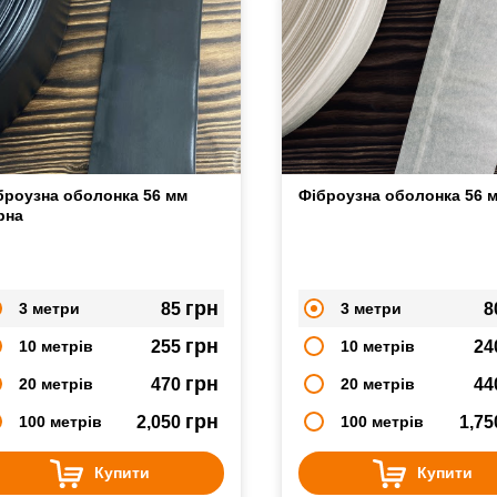
броузна оболонка 56 мм
Фіброузна оболонка 56 
рна
грн
3 метри
85
3 метри
8
грн
10 метрів
255
10 метрів
24
грн
20 метрів
470
20 метрів
44
грн
100 метрів
2,050
100 метрів
1,7
Купити
Купити