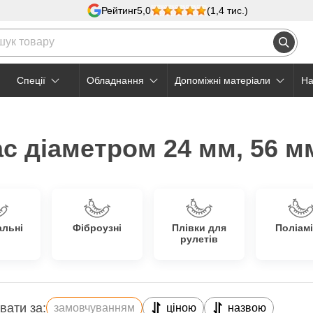
Рейтинг
5,0
(1,4 тис.)
Cпеції
Обладнання
Допоміжні матеріали
На
с діаметром 24 мм, 56 м
альні
Фіброузні
Плівки для
Поліамі
рулетів
вати за:
замовчуванням
ціною
назвою