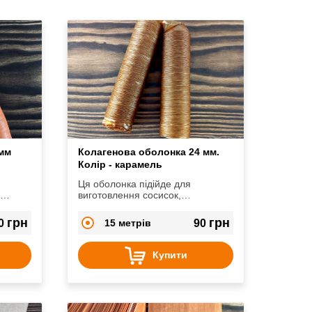
 мм
Колагенова оболонка 24 мм.
Колір - карамель
Ця оболонка підійде для
я
виготовлення сосисок,
істю
сардельок, копчених ковбасок.
грн
грн
0
15 метрів
90
ісля
ня
Купити