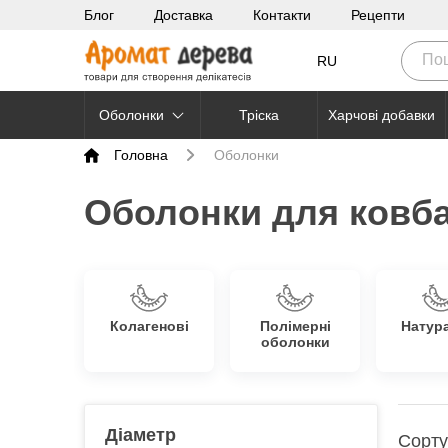
Блог
Доставка
Контакти
Рецепти
RU
Оболонки
Тріска
Харчові добавки
Головна
Оболонки
Оболонки для ковба
Колагенові
Полімерні
Натур
оболонки
Діаметр
Сорту