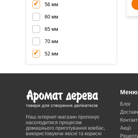
56 мм
60 мм
65 мм
70 мм
52 мм
Меню
Блог
Достав
Наш інтернет-магазин пропонує
Контакт
насолодитися процесом
домашнього приготування ковбас,
Акції
використовуючи якісні та корисні
Рецепт