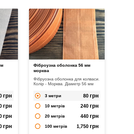
мм
Фіброузна оболонка 56 мм
морква
Фібруозна оболонка для колваси.
Колір - Морква. Діаметр 56 мм
грн
грн
0
3 метри
80
грн
грн
0
10 метрів
240
грн
грн
0
20 метрів
440
грн
грн
50
100 метрів
1,750