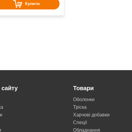
Купити
 сайту
Товари
Оболонки
ка
Тріска
и
Харчові добавки
Cпеції
и
Обладнання