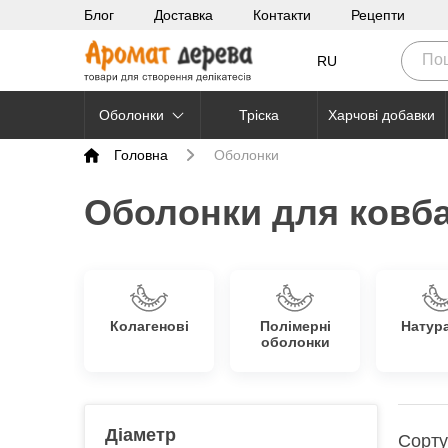
Блог
Доставка
Контакти
Рецепти
RU
Оболонки
Тріска
Харчові добавки
Головна
Оболонки
Оболонки для ковба
Колагенові
Полімерні
Натур
оболонки
Діаметр
Сорту