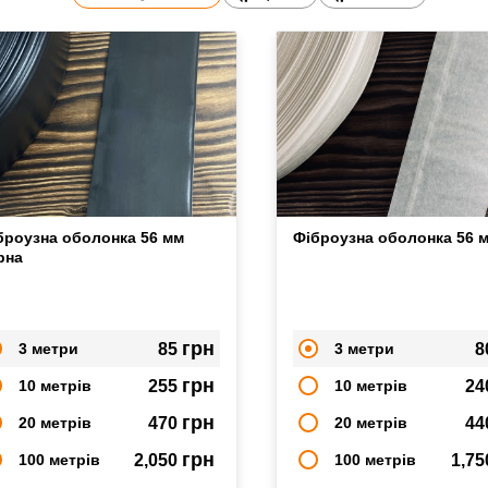
броузна оболонка 56 мм
Фіброузна оболонка 56 
рна
грн
3 метри
85
3 метри
8
грн
10 метрів
255
10 метрів
24
грн
20 метрів
470
20 метрів
44
грн
100 метрів
2,050
100 метрів
1,7