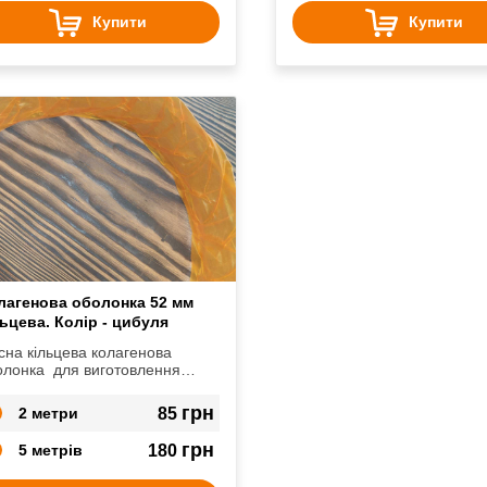
Купити
Купити
лагенова оболонка 52 мм
льцева. Колір - цибуля
сна кільцева колагенова
олонка для виготовлення
васних делікатесів в домашніх
овах.
грн
2 метри
85
грн
5 метрів
180