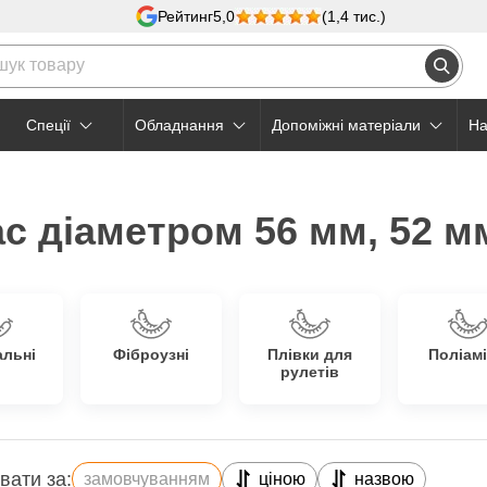
Рейтинг
5,0
(1,4 тис.)
Cпеції
Обладнання
Допоміжні матеріали
На
с діаметром 56 мм, 52 м
альні
Фіброузні
Плівки для
Поліамі
рулетів
вати за:
замовчуванням
ціною
назвою