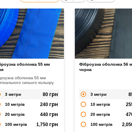
броузна оболонка 55 мм
Фіброузна оболонка 56 
ня
чорна
броузна оболонка 55 мм
гінального синього кольору.
грн
3 метри
80
3 метри
8
грн
10 метрів
240
10 метрів
25
грн
20 метрів
440
20 метрів
47
грн
100 метрів
1,750
100 метрів
2,0