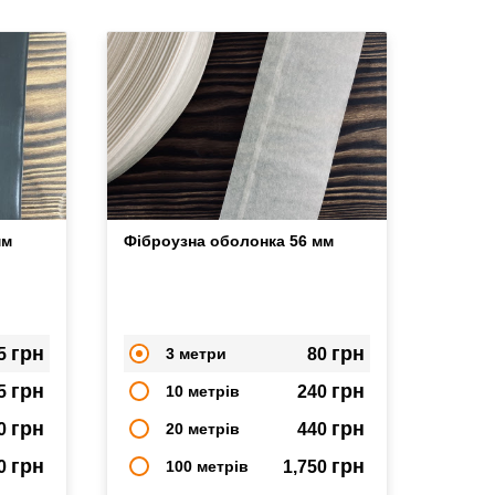
мм
Фіброузна оболонка 56 мм
грн
грн
5
3 метри
80
грн
грн
5
10 метрів
240
грн
грн
0
20 метрів
440
грн
грн
50
100 метрів
1,750