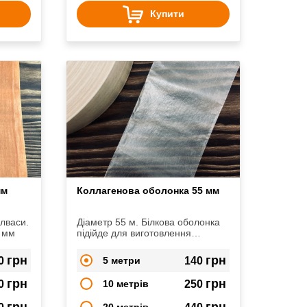
Купити
мм
Коллагенова оболонка 55 мм
лваси.
Діаметр 55 м. Білкова оболонка
6 мм
підійде для виготовлення
сервелатів, салямі,
напівкопчених ковбас
грн
грн
0
5 метри
140
грн
грн
0
10 метрів
250
грн
грн
20 метрів