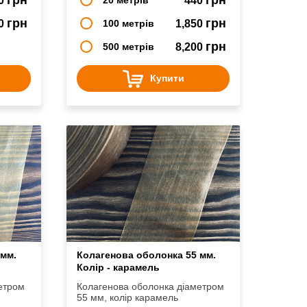
0
440
грн
грн
50
100 метрів
1,850
грн
500 метрів
8,200
Купити
 мм.
Колагенова оболонка 55 мм.
Колір - карамель
етром
Колагенова оболонка діаметром
55 мм, колір карамель