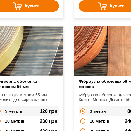
Купити
Купити
лімерна оболонка
Фіброузна оболонка 56 
лоферм 55 мм
морква
олонка діаметром 55 мм
Фібруозна оболонка для ко
ходить для сиров'ялених
Колір - Морква. Діаметр 5
сирокопчених ковбас.
грн
5 метрів
120
3 метри
8
грн
10 метрів
230
10 метрів
24
грн
20 метрів
20 метрів