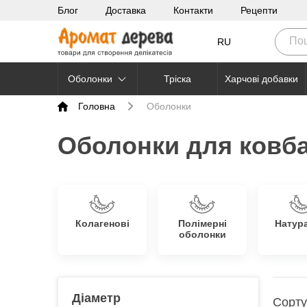
Блог
Доставка
Контакти
Рецепти
RU
Оболонки
Тріска
Харчові добавки
Головна
Оболонки
Оболонки для ковба
Колагенові
Полімерні
Натур
оболонки
Діаметр
Сорту