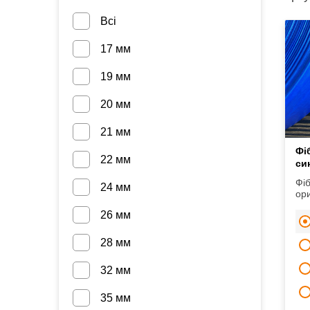
Всі
17 мм
19 мм
20 мм
21 мм
Фі
22 мм
си
Фі
24 мм
ори
26 мм
28 мм
32 мм
35 мм