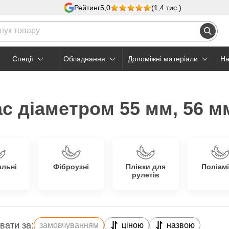
Рейтинг
5,0
(1,4 тис.)
Cпеції
Обладнання
Допоміжні матеріали
На
с діаметром 55 мм, 56 м
альні
Фіброузні
Плівки для
Поліамі
рулетів
вати за:
замовчуванням
ціною
назвою