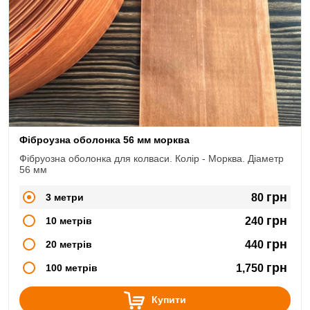
Фіброузна оболонка 56 мм морква
Фібруозна оболонка для колваси. Колір - Морква. Діаметр
56 мм
грн
3 метри
80
грн
10 метрів
240
грн
20 метрів
440
грн
100 метрів
1,750
Купити