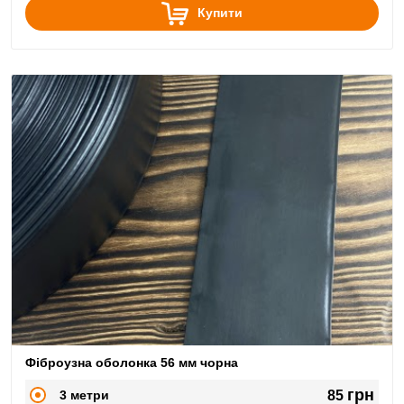
Купити
Фіброузна оболонка 56 мм чорна
грн
3 метри
85