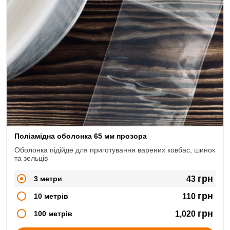
Поліамідна оболонка 65 мм прозора
Оболонка підійде для приготування варених ковбас, шинок
та зельців
грн
3 метри
43
грн
10 метрів
110
грн
100 метрів
1,020