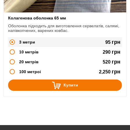
Колагенова оболонка 65 мм
Оболонка підходить для виготовлення сервелатів, салямі,
напівкопчених, варених ковбас.
грн
3 метри
95
грн
10 метрів
290
грн
20 метрів
520
грн
100 метроі
2,250
Купити