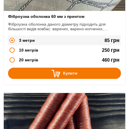
Фіброузна оболонка 60 мм з принтом
Фіброузна оболонка даного діаметру підходить для
більшості видів ковбас: варених, варено-копчених,
сирокопчених, сиров'ялених.
грн
3 метри
85
грн
10 метрів
250
грн
20 метрів
460
Купити