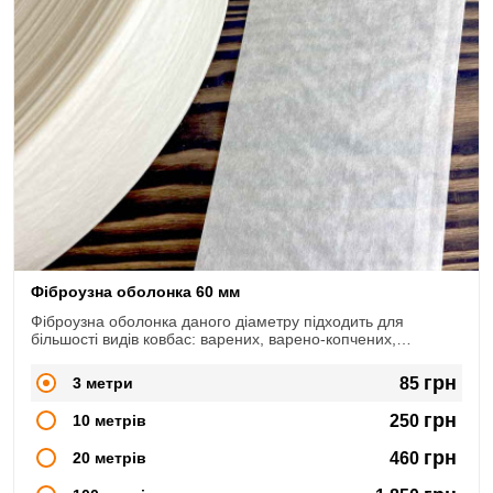
Фіброузна оболонка 60 мм
Фіброузна оболонка даного діаметру підходить для
більшості видів ковбас: варених, варено-копчених,
сирокопчених, сиров'ялених.
грн
3 метри
85
грн
10 метрів
250
грн
20 метрів
460