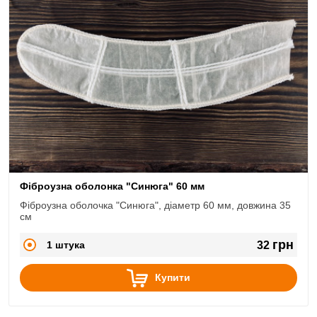
Фіброузна оболонка "Синюга" 60 мм
Фіброузна оболочка "Синюга", діаметр 60 мм, довжина 35
см
грн
1 штука
32
Купити