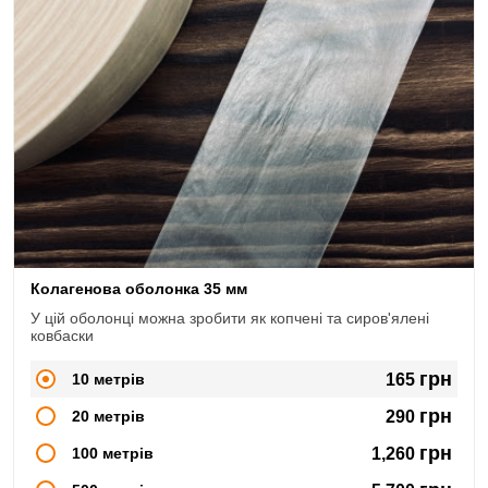
Колагенова оболонка 35 мм
У цій оболонці можна зробити як копчені та сиров'ялені
ковбаски
грн
10 метрів
165
грн
20 метрів
290
грн
100 метрів
1,260