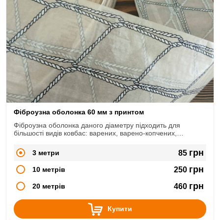
Фіброузна оболонка 60 мм з принтом
Фіброузна оболонка даного діаметру підходить для
більшості видів ковбас: варених, варено-копчених,
сирокопчених, сиров'ялених.
грн
3 метри
85
грн
10 метрів
250
грн
20 метрів
460
Купити