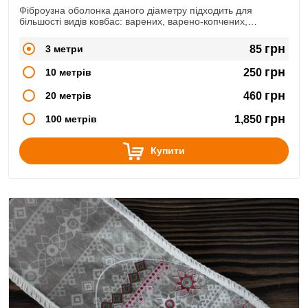
Фіброузна оболонка даного діаметру підходить для
більшості видів ковбас: варених, варено-копчених,
сирокопчених, сиров'ялених.
грн
3 метри
85
грн
10 метрів
250
грн
20 метрів
460
грн
100 метрів
1,850
Купити