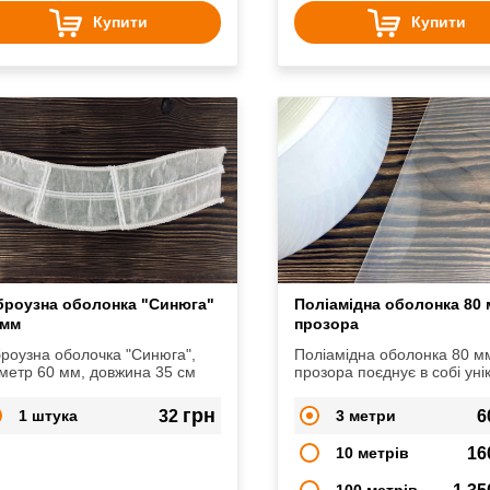
Купити
Купити
броузна оболонка "Синюга"
Поліамідна оболонка 80
 мм
прозора
роузна оболочка "Синюга",
Поліамідна оболонка 80 м
метр 60 мм, довжина 35 см
прозора поєднує в собі уні
технологічні переваги, зав
яким вона і є такою
грн
1 штука
32
3 метри
6
затребуваною.
10 метрів
16
100 метрів