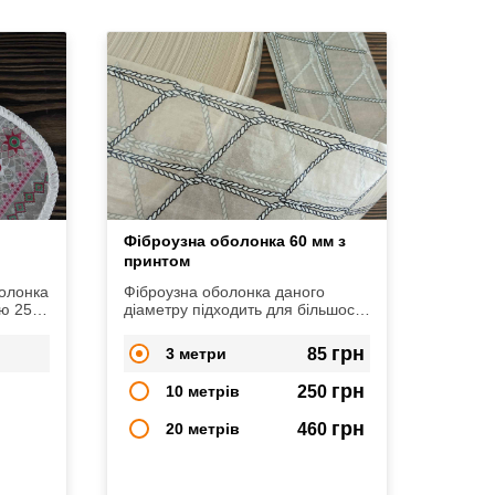
Фіброузна оболонка 60 мм з
принтом
олонка
Фіброузна оболонка даного
ю 25
діаметру підходить для більшості
видів ковбас: варених, варено-
у
копчених, сирокопчених,
грн
3 метри
85
сиров'ялених.
грн
10 метрів
250
грн
20 метрів
460