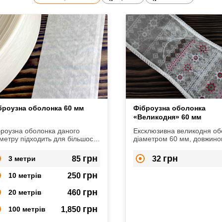
броузна оболонка 60 мм
Фіброузна оболонка
«Великодня» 60 мм
броузна оболонка даного
Ексклюзивна великодня об
метру підходить для більшості
діаметром 60 мм, довжино
ів ковбас: варених, варено-
см зробить ваші святкові
чених, сирокопчених,
делікатеси по-справжньом
грн
грн
3 метри
85
32
ов'ялених.
неповторними.
грн
10 метрів
250
грн
20 метрів
460
грн
100 метрів
1,850