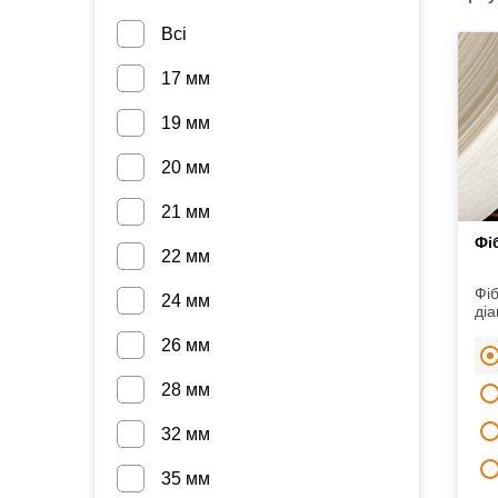
Всі
17 мм
19 мм
20 мм
21 мм
Фі
22 мм
Фі
24 мм
діа
вид
26 мм
коп
сир
28 мм
32 мм
35 мм