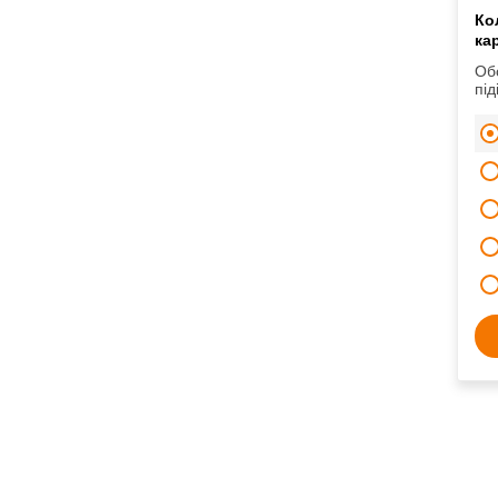
Ко
ка
Об
під
ков
са