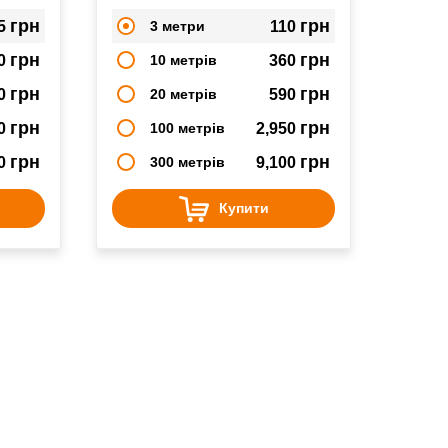
копченої ковбаси, шинки
грн
грн
5
3 метри
110
грн
грн
0
10 метрів
360
грн
грн
0
20 метрів
590
грн
грн
50
100 метрів
2,950
грн
грн
50
300 метрів
9,100
Купити