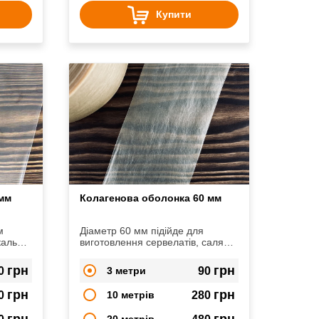
Купити
 мм
Колагенова оболонка 60 мм
м
Діаметр 60 мм підійде для
кальні
виготовлення сервелатів, салямі,
дяки
напівкопчених та варених ковбас
грн
грн
0
3 метри
90
грн
грн
0
10 метрів
280
грн
грн
20 метрів