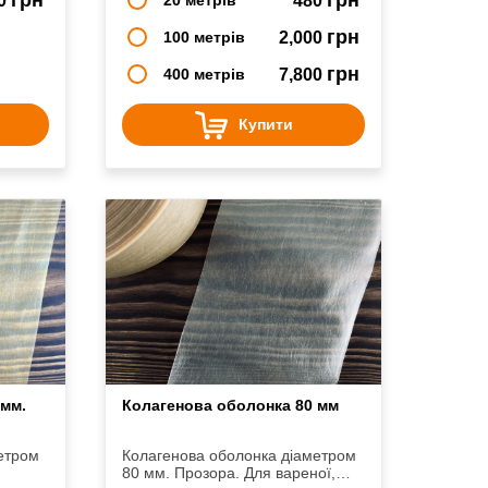
50
480
грн
100 метрів
2,000
грн
400 метрів
7,800
Купити
 мм.
Колагенова оболонка 80 мм
етром
Колагенова оболонка діаметром
80 мм. Прозора. Для вареної,