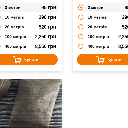
грн
3 метри
95
3 метри
9
грн
10 метрів
290
10 метрів
29
грн
20 метрів
520
20 метрів
52
грн
100 метрів
2,250
100 метрів
2,2
грн
400 метрів
8,550
400 метрів
8,5
Купити
Купити