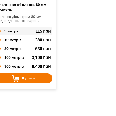
лагенова оболонка 80 мм -
рамель
олочка діаметром 80 мм
ійде для шинок, варених
бас, зельців, сервелатів,
лямі.
грн
3 метри
115
грн
10 метрів
380
грн
20 метрів
630
грн
100 метрів
3,100
грн
300 метрів
9,400
Купити