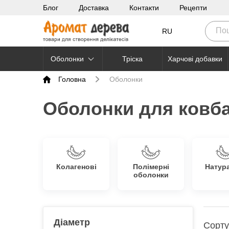
Блог
Доставка
Контакти
Рецепти
RU
Оболонки
Тріска
Харчові добавки
Головна
Оболонки
Оболонки для ковба
Колагенові
Полімерні
Натур
оболонки
Діаметр
Сорту