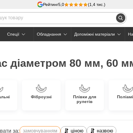
Рейтинг
5,0
(1,4 тис.)
Cпеції
Обладнання
Допоміжні матеріали
На
с діаметром 80 мм, 60 м
альні
Фіброузні
Плівки для
Поліамі
рулетів
вати за:
замовчуванням
ціною
назвою