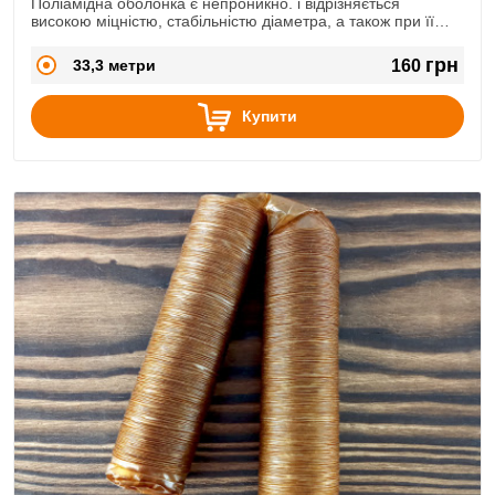
Поліамідна оболонка є непроникно. і відрізняється
високою міцністю, стабільністю діаметра, а також при її
використанні втрата ваги після термообробки та зберігання
мінімальні.
грн
33,3 метри
160
Купити