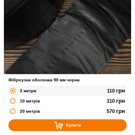
Фіброузна оболонка 90 мм чорна
грн
3 метри
110
грн
10 метрів
310
грн
20 метрів
570
Купити