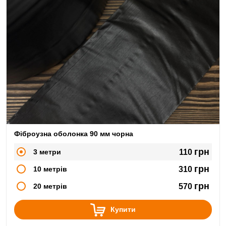
Фіброузна оболонка 90 мм чорна
грн
3 метри
110
грн
10 метрів
310
грн
20 метрів
570
Купити