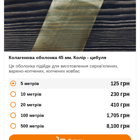
Колагенова оболонка 45 мм. Колір - цибуля
Ця оболонка підійде для виготовлення сиров'ялених,
варено-копчених, копчених ковбас
грн
5 метрів
125
грн
10 метрів
230
грн
20 метрів
410
грн
100 метрів
1,705
грн
500 метрів
8,100