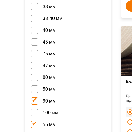
38 мм
38-40 мм
40 мм
45 мм
75 мм
47 мм
80 мм
Ко
50 мм
Діа
під
90 мм
сер
нап
100 мм
55 мм