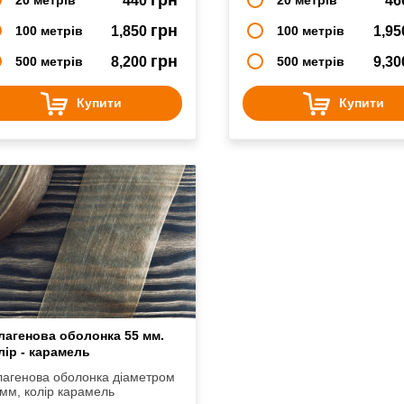
440
46
грн
100 метрів
1,850
100 метрів
1,9
грн
500 метрів
8,200
500 метрів
9,3
Купити
Купити
лагенова оболонка 55 мм.
лір - карамель
лагенова оболонка діаметром
55 мм, колір карамель