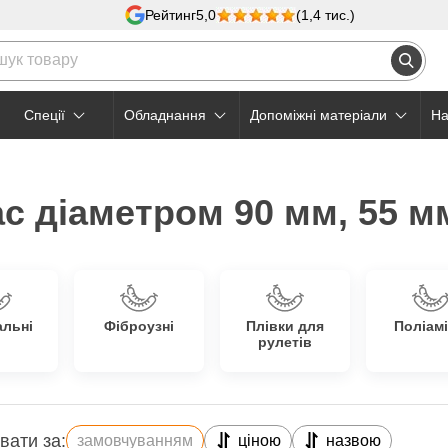
Рейтинг
5,0
(1,4 тис.)
Cпеції
Обладнання
Допоміжні матеріали
На
с діаметром 90 мм, 55 м
альні
Фіброузні
Плівки для
Поліамі
рулетів
вати за:
замовчуванням
ціною
назвою