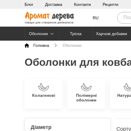
Блог
Доставка
Контакти
Рецепти
RU
Оболонки
Тріска
Харчові добавки
Головна
Оболонки
Оболонки для ковба
Колагенові
Полімерні
Натур
оболонки
Діаметр
Сорту