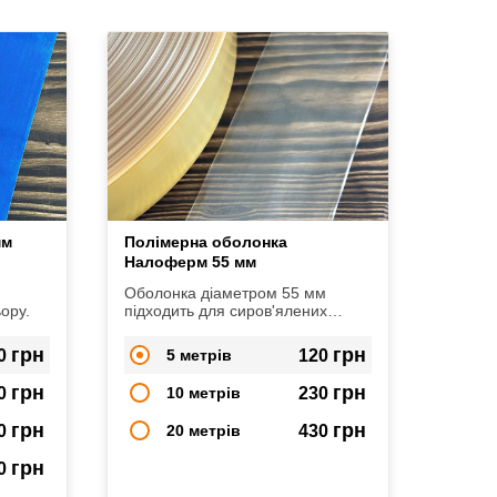
мм
Полімерна оболонка
Налоферм 55 мм
Оболонка діаметром 55 мм
ору.
підходить для сиров'ялених
та сирокопчених ковбас.
грн
грн
0
5 метрів
120
грн
грн
0
10 метрів
230
грн
грн
0
20 метрів
430
грн
50