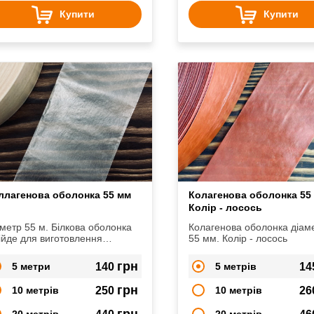
Купити
Купити
ллагенова оболонка 55 мм
Колагенова оболонка 55
Колір - лосось
метр 55 м. Білкова оболонка
Колагенова оболонка діам
ійде для виготовлення
55 мм. Колір - лосось
велатів, салямі,
івкопчених ковбас
грн
5 метри
140
5 метрів
14
грн
10 метрів
250
10 метрів
26
грн
20 метрів
20 метрів