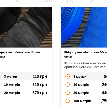
броузна оболонка 90 мм
Фіброузна оболонка 55 
рна
синя
Фіброузна оболонка 55 мм
оригінального синього коль
грн
3 метри
110
3 метри
8
грн
10 метрів
310
10 метрів
24
грн
20 метрів
570
20 метрів
44
100 метрів
1,7