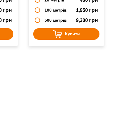
0
460
грн
грн
50
100 метрів
1,950
грн
грн
00
500 метрів
9,300
Купити