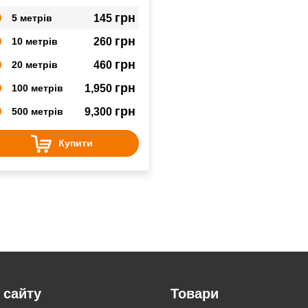
грн
5 метрів
145
грн
10 метрів
260
грн
20 метрів
460
грн
100 метрів
1,950
грн
500 метрів
9,300
Купити
 сайту
Товари