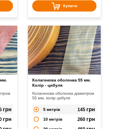
Купити
 мм.
Колагенова оболонка 55 мм.
Колір - цибуля
етром
Колагенова оболонка діаметром
55 мм, колір цибуля
грн
грн
5
5 метрів
145
грн
грн
0
10 метрів
260
грн
грн
20 метрів