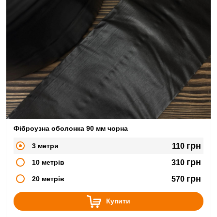
Фіброузна оболонка 90 мм чорна
грн
3 метри
110
грн
10 метрів
310
грн
20 метрів
570
Купити