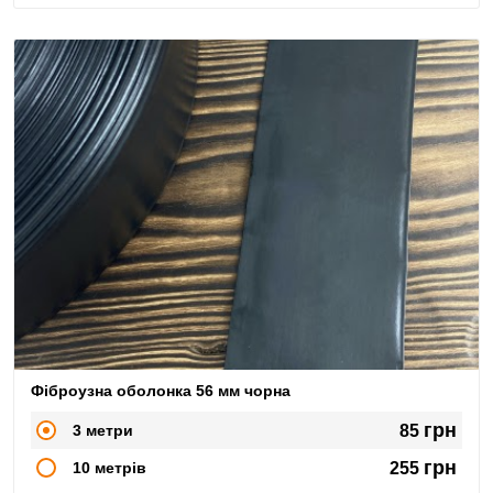
Фіброузна оболонка 56 мм чорна
грн
3 метри
85
грн
10 метрів
255