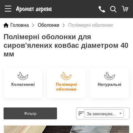
Головна
Оболонки
Полімерні оболонки
Полімерні оболонки для
сиров'ялених ковбас діаметром 40
мм
Колагенові
Полімерні
Натуральні
оболонки
Фільтр
За замовчуванням