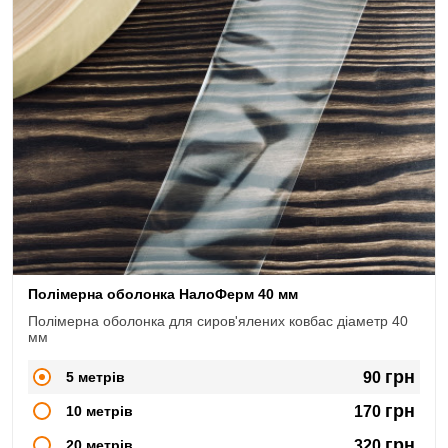
Полімерна оболонка НалоФерм 40 мм
Полімерна оболонка для сиров'ялених ковбас діаметр 40
мм
грн
5 метрів
90
грн
10 метрів
170
грн
20 метрів
320