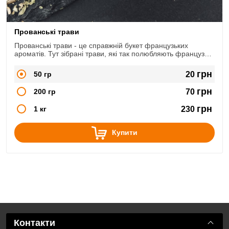
Прованські трави
Прованські трави - це справжній букет французьких
ароматів. Тут зібрані трави, які так полюбляють французькі
кухарі. Хоча, суміш цих трав сподобалася багатьом кухням
народів світу. І використовують її в багатьох країнах.
грн
50 гр
20
грн
200 гр
70
грн
1 кг
230
Купити
Контакти