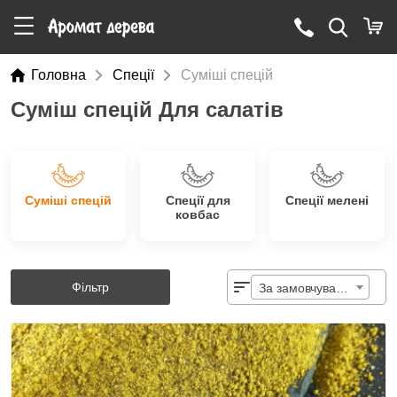
Головна
Cпеції
Суміші спецій
Суміш спецій Для салатів
Суміші спецій
Спеції для
Спеції мелені
ковбас
Фільтр
За замовчуванням