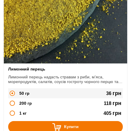
Лимонний перець
Лимонний перець надасть стравам з риби, м'яса,
морепродуктів, салатів, соусів гостроту чорного перцю та
кислинку лимона.
грн
50 гр
36
грн
200 гр
118
грн
1 кг
405
Купити