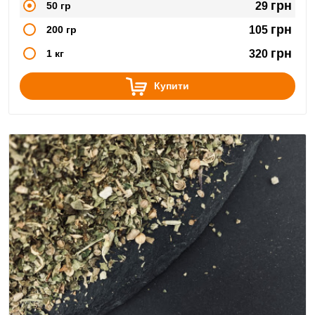
грн
50 гр
29
грн
200 гр
105
грн
1 кг
320
Купити