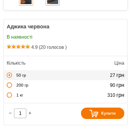
Аджика червона
В наявності
4.9
(
20
голосов )
Кількість
Ціна
грн
50 гр
27
грн
200 гр
90
грн
1 кг
310
−
+
Купити