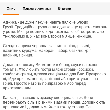
Опис
Характеристики
Відгуки
Аджика - це дуже пекуче, навіть палюче блюдо
Грузії. Традиційна грузинська аджика - це просто «вогонь
у роті». Ми ще не звикли до такої палючої гостроти, але
теж любимо її. У нас вона трохи м'якше, ніжніше.
Склад: паприка червона, часник, коріандр, чилі,
пажитник, куркума, майоран, чабер, базилік, кріп
насіння, гірчиця.
Додавати аджику Ви можете в борщ, соуси на основі
томатів. Хто любить гострі м'ясні страви (сосиски,
ковбаски-гриль), аджика спеціально для Вас. Прекрасно
підійде при смаженні, запіканні або приготуванні на
грилі. Просто натріть приправою м'ясо перед
приготуванням.
Кавказці називають аджику «перцева сіль». Вони
перетирають сіль з різними видами перців, доповнюють
прянощами і додають майже в кожну страву. Ось,