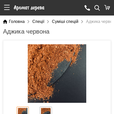
Головна
Cпеції
Суміші спецій
Аджика черво
Аджика червона