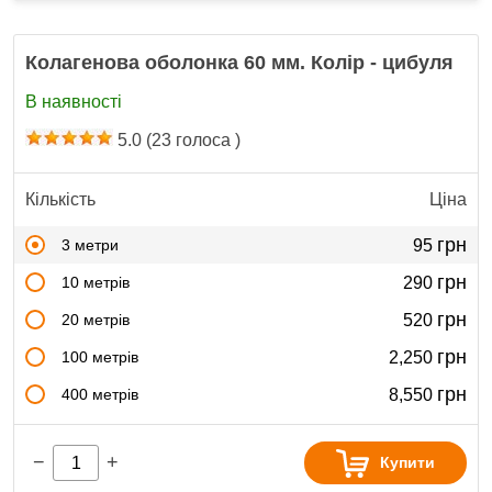
Колагенова оболонка 60 мм. Колір - цибуля
В наявності
5.0
(
23
голоса )
Кількість
Ціна
грн
3 метри
95
грн
10 метрів
290
грн
20 метрів
520
грн
100 метрів
2,250
грн
400 метрів
8,550
−
+
Купити