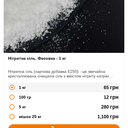
Нітритна сіль. Фасовка - 1 кг
Нітритна сіль (харчова добавка Е250) - це звичайна
кристалізована очищена сіль з вмістом нітриту натрію
NaNO2. Широко використовується в сфері м'ясопереробки,
при виготовленні копченостей, ковбас, сиров'ялених
грн
1 кг
65
продуктів.
грн
100 гр
12
грн
5 кг
280
грн
мішок 25 кг
1,100