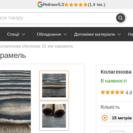
Рейтинг
5,0
(1,4 тис.)
Cпеції
Обладнання
Допоміжні матеріали
На
Колагенова оболонка 32 мм карамель
арамель
Колагенова
В наявності
4.9
Кількість
15 метрів