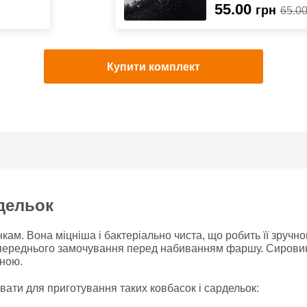
55.00
грн
65.0
Купити комплект
дельок
ам. Вона міцніша і бактеріально чиста, що робить її зручн
опереднього замочування перед набиванням фаршу. Сировин
вною.
ати для приготування таких ковбасок і сардельок: