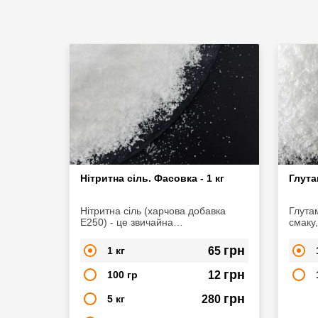
Нітритна сіль. Фасовка - 1 кг
Глута
Нітритна сіль (харчова добавка
Глута
Е250) - це звичайна
смаку,
кристалізована очищена сіль з
приго
вмістом нітриту натрію
інших 
грн
1 кг
65
NaNO2. Широко використовується в
його 
сфері м'ясопереробки, при
страви
грн
100 гр
12
виготовленні копченостей, ковбас,
вираж
сиров'ялених продуктів.
грн
5 кг
280