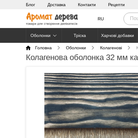
Блог
Доставка
Контакти
Рецепти
RU
Оболонки
Тріска
Харчові добавки
Головна
Оболонки
Колагенові
Колагенова оболонка 32 мм к