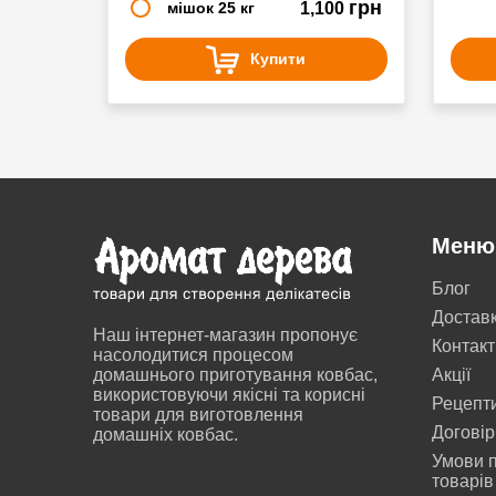
грн
мішок 25 кг
1,100
Купити
Меню
Блог
Достав
Наш інтернет-магазин пропонує
Контакт
насолодитися процесом
домашнього приготування ковбас,
Акції
використовуючи якісні та корисні
Рецепт
товари для виготовлення
Договір
домашніх ковбас.
Умови п
товарів