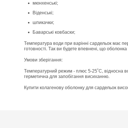
мюнхенські;
Віденські;
шпикачки;
Баварські ковбаски;
Температура води при варінні сардельок має пе
готовності. Так ви будете впевнені, що оболонк
Умови зберігання:
Температурний режим - плюс 5-25˚С, відносна во
герметична для запобігання висиханню.
Купити колагенову оболонку для сардельок висок