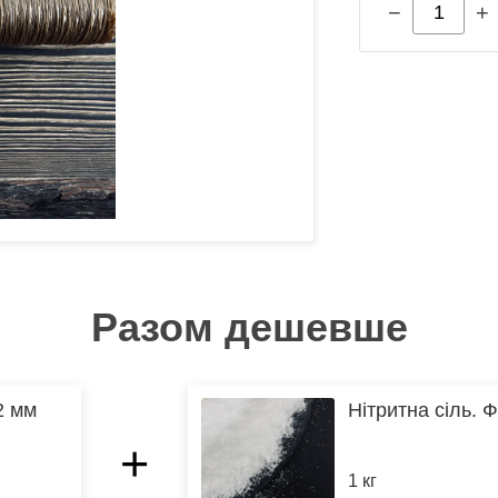
−
+
Разом дешевше
2 мм
Нітритна сіль. Ф
+
1 кг