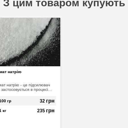
З цим товаром купують
мат натрію
мат натрію - це підсилювач
 застосовується в процесі
тування м'ясо-молочних і
продуктах, які містять білок. З
грн
100 гр
32
використанням смак будь-якої
 посилюється і стає більш
грн
1 кг
235
еним.