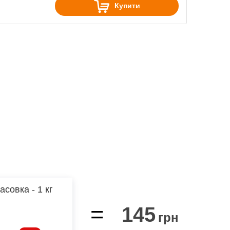
Купити
асовка - 1 кг
=
145
грн