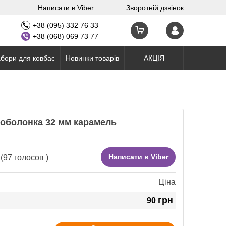
Написати в Viber
Зворотній дзвінок
+38 (095) 332 76 33
+38 (068) 069 73 77
бори для ковбас
Новинки товарів
АКЦІЯ
 оболонка 32 мм карамель
Написати в Viber
(
97
голосов )
Ціна
грн
90