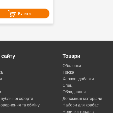
Купити
 сайту
Товари
Оболонки
ка
Тріска
и
Харчові добавки
Cпеції
и
Обладнання
 публічної оферти
Допоміжні матеріали
овернення та обміну
Набори для ковбас
Новинки товарів