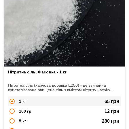
Нітритна сіль. Фасовка - 1 кг
Нітритна сіль (харчова добавка Е250) - це звичайна
кристалізована очищена сіль з вмістом нітриту натрію
NaNO2. Широко використовується в сфері м'ясопереробки,
при виготовленні копченостей, ковбас, сиров'ялених
грн
1 кг
65
продуктів.
грн
100 гр
12
грн
5 кг
280