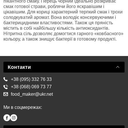
пікантного смаку. Перець чорний ідеально розкриває
смак готової страви, роблячи його яскравішим і
цікавішим. Для кориці характерний терпкий смак і трохи
солодкуватий аромат. Вона володіє консервуючими і
бактерицидними властивостями. Також ця пряність
містить в собі найбільшу кількість антиоксидантів.
Нітритна сіль дозволяє домогтися гарного «ковбасного»
кольору, а також знищує бактерії в готовому продукті.
Контакти
+38 (095) 332 76 33
+38 (068) 069 73 77
food_maker@ukr.net
Ми в соцмережах: