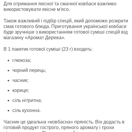
Для отримання якісної та смачної ковбаси важливо
використовувати якісне м'ясо.
Також важливий і підбір спецій, який допоможе розкрити
смак готового блюда. Приготування української ковбаси
буде зручніше з використанням готової суміші спецій від
магазину «Аромат Дерева».
В 1 пакетик готової суміші (23 г) входить:
глюкоза;
чорний перець;
часник;
кориця;
сіль нітритна;
сіль кухонна.
Часник це ідеальна «ковбасна» пряність. Він додасть в
готовий продукт гострого, пряного аромату і трохи