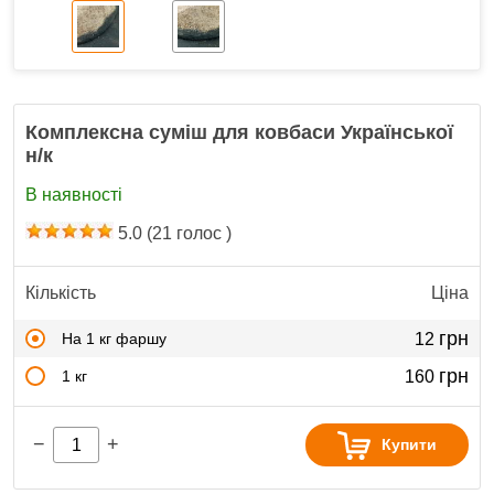
Комплексна суміш для ковбаси Української
н/к
В наявності
5.0
(
21
голос )
Кількість
Ціна
грн
На 1 кг фаршу
12
грн
1 кг
160
−
+
Купити