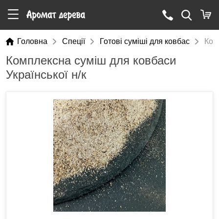
Головна
Cпеції
Готові суміші для ковбас
Ком
Комплексна суміш для ковбаси
Української н/к