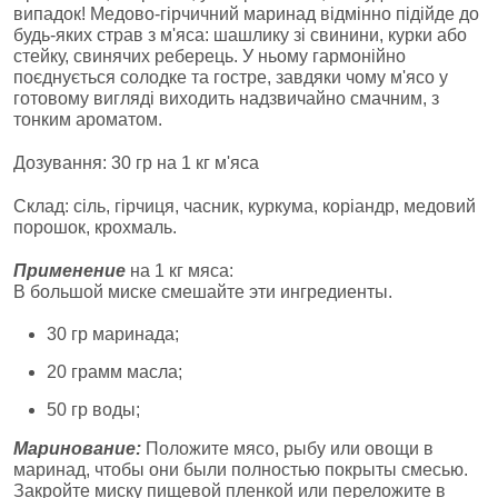
випадок! Медово-гірчичний маринад відмінно підійде до
будь-яких страв з м'яса: шашлику зі свинини, курки або
стейку, свинячих реберець. У ньому гармонійно
поєднується солодке та гостре, завдяки чому м'ясо у
готовому вигляді виходить надзвичайно смачним, з
тонким ароматом.
Дозування: 30 гр на 1 кг м'яса
Склад: сіль, гірчиця, часник, куркума, коріандр, медовий
порошок, крохмаль.
Применение
на 1 кг мяса:
В большой миске смешайте эти ингредиенты.
30 гр маринада;
20 грамм масла;
50 гр воды;
Маринование:
Положите мясо, рыбу или овощи в
маринад, чтобы они были полностью покрыты смесью.
Закройте миску пищевой пленкой или переложите в