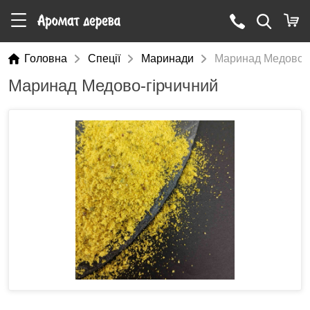
Головна
Cпеції
Маринади
Маринад Медово-г
Маринад Медово-гірчичний