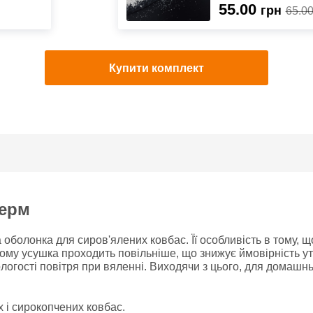
55.00
грн
65.0
Купити комплект
Ферм
болонка для сиров'ялених ковбас. Її особливість в тому, щ
ому усушка проходить повільніше, що знижує ймовірність у
ологості повітря при вяленні. Виходячи з цього, для домаш
 і сирокопчених ковбас.