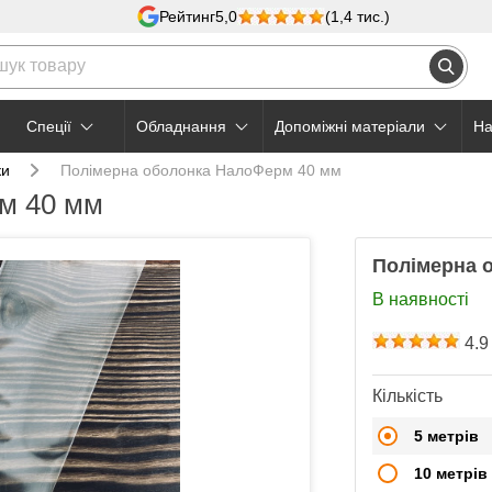
Рейтинг
5,0
(1,4 тис.)
Cпеції
Обладнання
Допоміжні матеріали
На
ки
Полімерна оболонка НалоФерм 40 мм
м 40 мм
Полімерна 
В наявності
4.9
Кількість
5 метрів
10 метрів