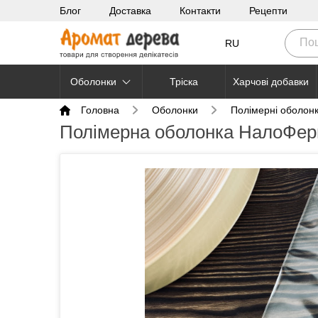
Блог
Доставка
Контакти
Рецепти
RU
Оболонки
Тріска
Харчові добавки
Головна
Оболонки
Полімерні оболон
Полімерна оболонка НалоФер