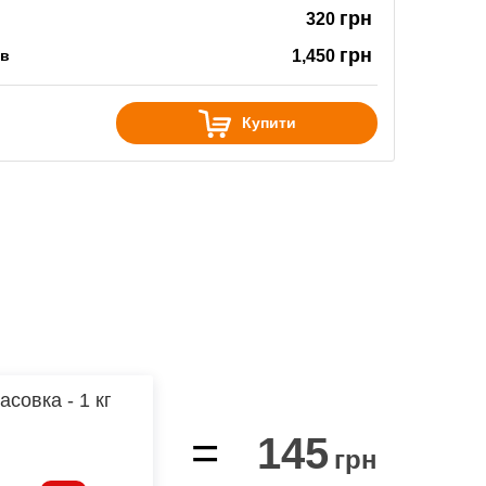
грн
320
грн
ов
1,450
Купити
асовка - 1 кг
=
145
грн