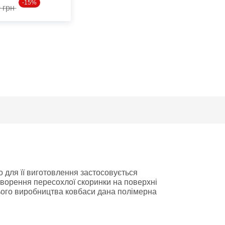
-15%
0 грн
о для її виготовлення застосовується
творення пересохлої скоринки на поверхні
нього виробництва ковбаси дана полімерна