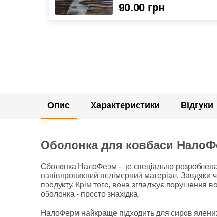
90.00 грн
Опис
Характеристики
Відгуки
Оболонка для ковбаси Нало
Оболонка НалоФерм - це спеціально розроблена о
напівпроникний полімерний матеріал. Завдяки ч
продукту. Крім того, вона згладжує порушення в
оболонка - просто знахідка.
НалоФерм найкраще підходить для сиров'ялених