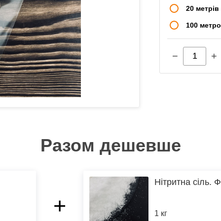
20 метрів
100 метр
−
+
Разом дешевше
Нітритна сіль. Ф
+
1 кг