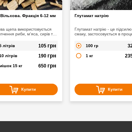
Вільхова. Фракція 6-12 мм
Глутамат натрію
ова щепа використовується
Глутамат натрію - це підсилю
пчення риби, м'яса, сирів та
смаку, застосовується в проц
на надає красивого
приготування м'ясо-молочних
стого відтінку продукції
інших продуктах, які містять б
грн
5 літрів
105
100 гр
3
його використанням смак буд
страви посилюється і стає бі
грн
10 літрів
190
1 кг
23
вираженим.
грн
мішок 15 кг
650
Купити
Купити