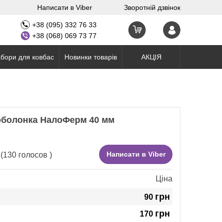
Написати в Viber
Зворотній дзвінок
+38 (095) 332 76 33
+38 (068) 069 73 77
бори для ковбас
Новинки товарів
АКЦІЯ
оболонка НалоФерм 40 мм
Написати в Viber
(
130
голосов )
Ціна
грн
90
грн
170