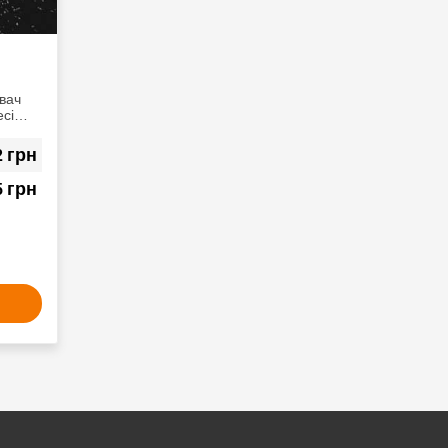
вач
есі
 і
ілок. З
грн
2
ь-якої
льш
грн
5