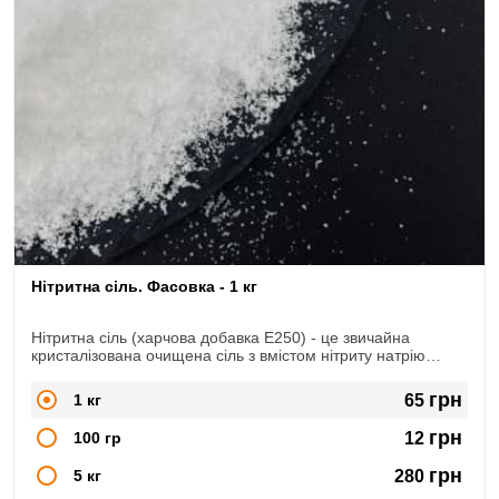
Нітритна сіль. Фасовка - 1 кг
Нітритна сіль (харчова добавка Е250) - це звичайна
кристалізована очищена сіль з вмістом нітриту натрію
NaNO2. Широко використовується в сфері м'ясопереробки,
при виготовленні копченостей, ковбас, сиров'ялених
грн
1 кг
65
продуктів.
грн
100 гр
12
грн
5 кг
280