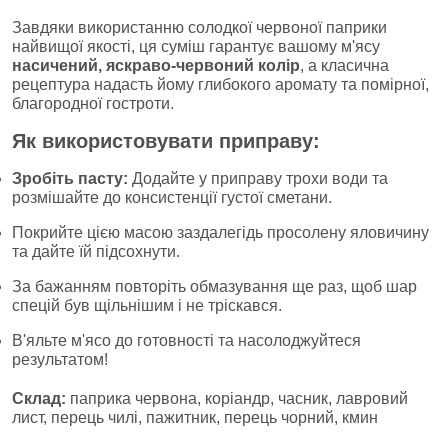
Завдяки використанню солодкої червоної паприки
найвищої якості, ця суміш гарантує вашому м'ясу
насичений, яскраво-червоний колір
, а класична
рецептура надасть йому глибокого аромату та помірної,
благородної гостроти.
Як використовувати приправу:
Зробіть пасту:
Додайте у приправу трохи води та
розмішайте до консистенції густої сметани.
Покрийте цією масою заздалегідь просолену яловичину
та дайте їй підсохнути.
За бажанням повторіть обмазування ще раз, щоб шар
спецій був щільнішим і не тріскався.
В'яльте м'ясо до готовності та насолоджуйтеся
результатом!
Склад:
паприка червона, коріандр, часник, лавровий
лист, перець чилі, пажитник, перець чорний, кмин