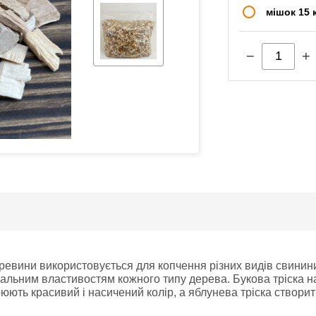
мішок 15 
−
+
ревини використовується для копчення різних видів свинини, 
альним властивостям кожного типу дерева. Букова тріска над
рюють красивий і насичений колір, а яблунева тріска створ