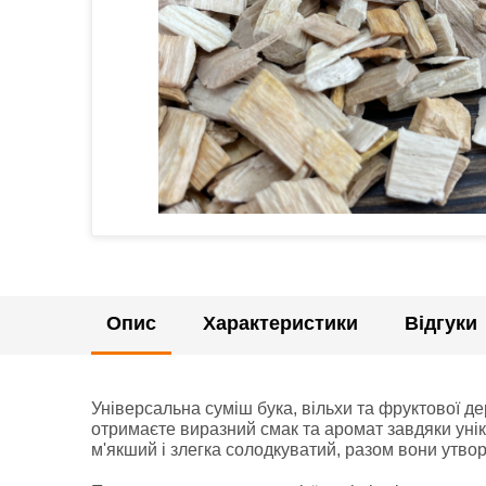
Опис
Характеристики
Відгуки
Універсальна суміш бука, вільхи та фруктової де
отримаєте виразний смак та аромат завдяки унік
м'якший і злегка солодкуватий, разом вони утво