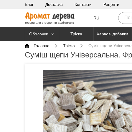
Блог
Доставка
Контакти
Рецепти
RU
Оболонки
Тріска
Харчові добавки
Головна
Тріска
Суміш щепи Універсал
Суміш щепи Універсальна. Фр