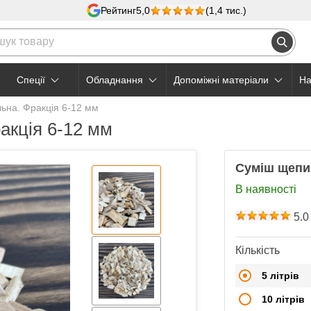
Рейтинг
5,0
(1,4 тис.)
Cпеції
Обладнання
Допоміжні матеріали
На
ьна. Фракція 6-12 мм
акція 6-12 мм
Суміш щепи 
В наявності
5.0
Кількість
5 літрів
10 літрів