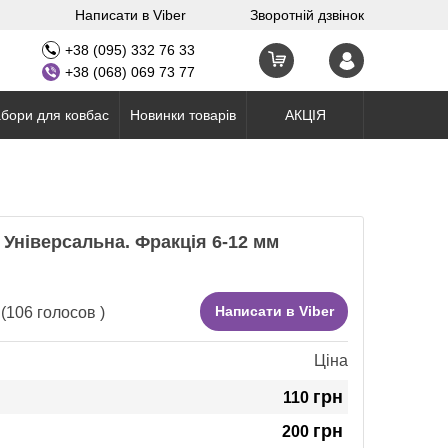
Написати в Viber
Зворотній дзвінок
+38 (095) 332 76 33
+38 (068) 069 73 77
бори для ковбас
Новинки товарів
АКЦІЯ
Універсальна. Фракція 6-12 мм
Написати в Viber
(
106
голосов )
Ціна
грн
110
грн
200