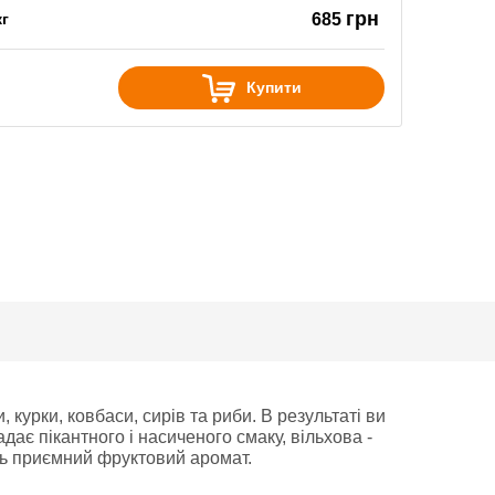
грн
кг
685
Купити
курки, ковбаси, сирів та риби. В результаті ви
ає пікантного і насиченого смаку, вільхова -
ить приємний фруктовий аромат.