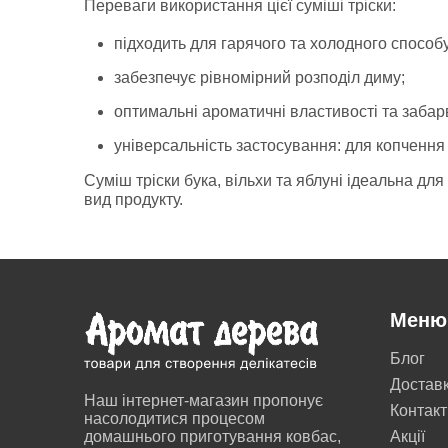
Переваги використання цієї суміші тріски:
підходить для гарячого та холодного способ
забезпечує рівномірний розподіл диму;
оптимальні ароматичні властивості та забар
універсальність застосування: для копчення м
Суміш тріски бука, вільхи та яблуні ідеальна д
вид продукту.
Меню
Блог
Достав
Наш інтернет-магазин пропонує
Контакт
насолодитися процесом
домашнього приготування ковбас,
Акції