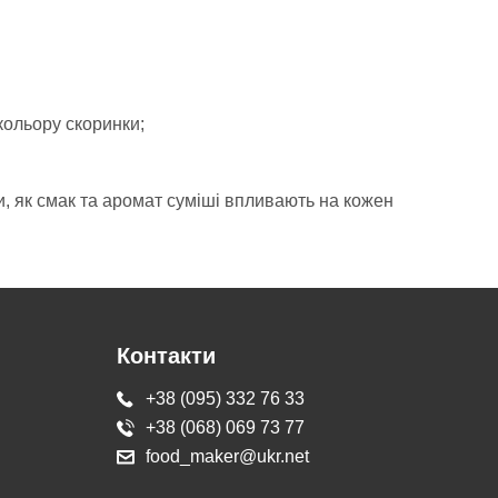
кольору скоринки;
и, як смак та аромат суміші впливають на кожен
Контакти
+38 (095) 332 76 33
+38 (068) 069 73 77
food_maker@ukr.net