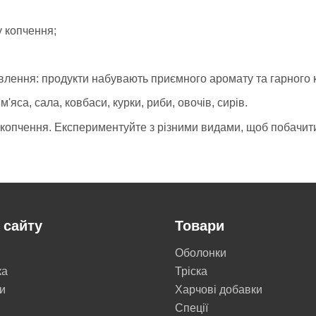
у копчення;
влення: продукти набувають приємного аромату та гарного 
'яса, сала, ковбаси, курки, риби, овочів, сирів.
ля копчення. Експериментуйте з різними видами, щоб побачит
 сайту
Товари
Оболонки
ка
Тріска
и
Харчові добавки
Cпеції