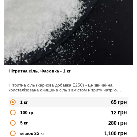
Нітритна сіль. Фасовка - 1 кг
Нітритна сіль (харчова добавка Е250) - це звичайна
кристалізована очищена сіль з вмістом нітриту натрію
NaNO2. Широко використовується в сфері м'ясопереробки,
при виготовленні копченостей, ковбас, сиров'ялених
грн
1 кг
65
продуктів.
грн
100 гр
12
грн
5 кг
280
грн
мішок 25 кг
1,100