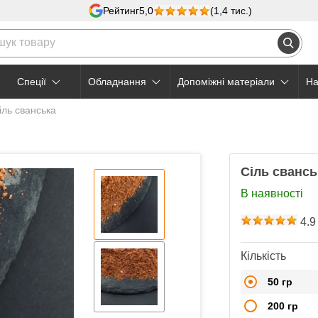
Рейтинг
5,0
(1,4 тис.)
Cпеції
Обладнання
Допоміжні матеріали
На
іль сванська
Сіль свансь
В наявності
4.9
Кількість
50 гр
200 гр