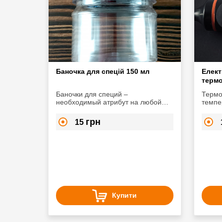
Баночка для спецій 150 мл
Елект
терм
Баночки для специй –
Термо
необходимый атрибут на любой
темпер
кухне. Ведь хранить и пользоваться
+300 г
разными специями в баночках
можна
грн
15
гораздо практичнее, чем в пакетах
м'яса,
производителя.
продук
Купити