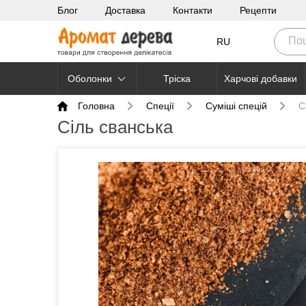
Блог
Доставка
Контакти
Рецепти
RU
Оболонки
Тріска
Харчові добавки
Головна
Cпеції
Суміші спецій
С
Сіль сванська