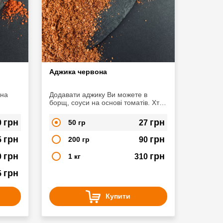
Аджика червона
жна
Додавати аджику Ви можете в
борщ, соуси на основі томатів. Хто
любить гострі м'ясні страви
е до
(сосиски, ковбаски-гриль), аджика
грн
грн
0
50 гр
27
спеціально для Вас. Прекрасно
підійде при смаженні, запіканні або
грн
грн
5
200 гр
90
приготування на грилі. Просто
натріть приправою м'ясо перед
грн
грн
0
1 кг
310
приготуванням.
грн
5
Купити