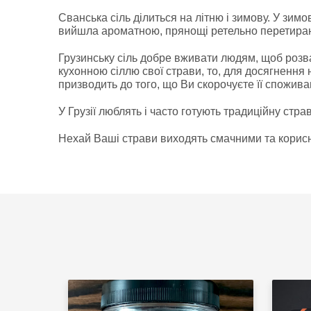
Сванська сіль ділиться на літню і зимову. У зим
вийшла ароматною, прянощі ретельно перетирают
Грузинську сіль добре вживати людям, щоб розв
кухонною сіллю свої страви, то, для досягнення 
призводить до того, що Ви скорочуєте її спожива
У Грузії люблять і часто готують традиційну страв
Нехай Ваші страви виходять смачними та корис