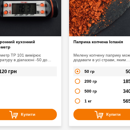
ронний кухонний
Паприка копчена Іспанія
ометр
метр ТР 101 вимірює
Мелену копчену паприку мо
атуру в діапазоні -50 до
додавати в усі страви, яким
радусів. За допомогою нього,
необхідно надати димний
 легко виміряти температура
аромат. Вона відмінно підійд
грн
120
50 гр
5
 різної рідини та інших
м'ясних і рибних страв,
тів.
томатних соусів, супів,
200 гр
18
різних закусок.
500 гр
34
1 кг
56
Купити
Купити