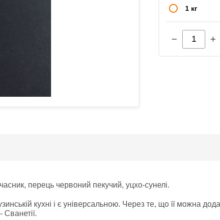
1 кг
−
+
 часник, перець червоний пекучий, уцхо-сунелі.
инській кухні і є універсальною. Через те, що її можна дода
- Сванетії.