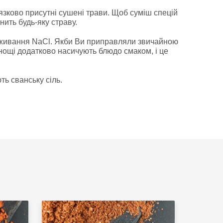
'язково присутні сушені трави. Щоб суміш спецій
ить будь-яку страву.
 вживання NaCl. Якби Ви приправляли звичайною
янощі додатково насичують блюдо смаком, і це
ть сванську сіль.