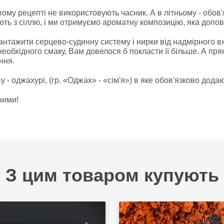
овому рецепті не використовують часник. А в літньому - обов
ь з сіллю, і ми отримуємо ароматну композицію, яка доповн
антажити серцево-судинну систему і нирки від надмірного
необхідного смаку, Вам довелося б покласти її більше. А пр
ння.
у - оджахурі, (гр. «Оджах» - «сім'я») в яке обов'язково додаю
ними!
З цим товаром купують