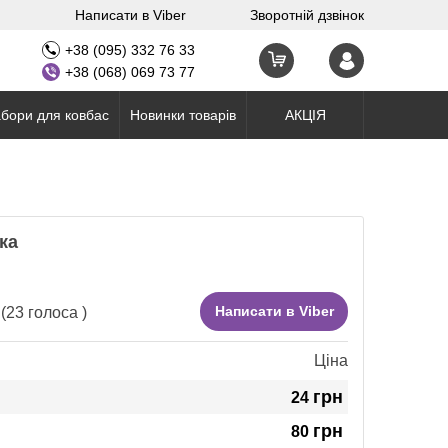
Написати в Viber
Зворотній дзвінок
+38 (095) 332 76 33
+38 (068) 069 73 77
бори для ковбас
Новинки товарів
АКЦІЯ
ка
Написати в Viber
(
23
голоса )
Ціна
грн
24
грн
80