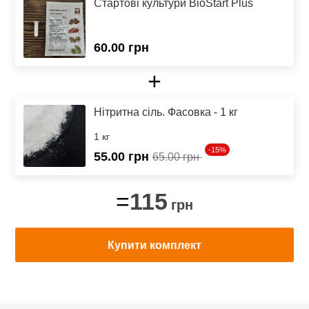
Стартові культури BioStart Plus
60.00 грн
+
Нітритна сіль. Фасовка - 1 кг
1 кг
-15%
55.00
грн
65.00 грн
115
=
грн
Купити комплект