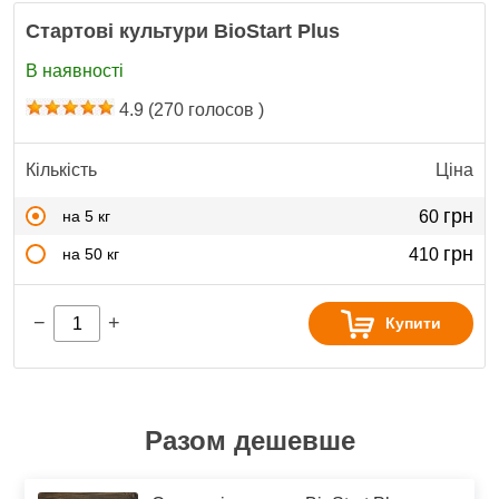
Стартові культури BioStart Plus
В наявності
4.9
(
270
голосов )
Кількість
Ціна
грн
на 5 кг
60
грн
на 50 кг
410
−
+
Купити
Разом дешевше