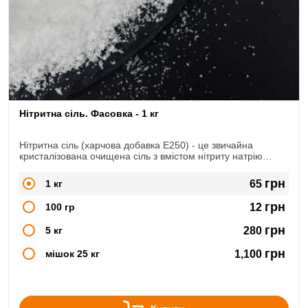
Нітритна сіль. Фасовка - 1 кг
Нітритна сіль (харчова добавка Е250) - це звичайна
кристалізована очищена сіль з вмістом нітриту натрію
NaNO2. Широко використовується в сфері м'ясопереробки,
при виготовленні копченостей, ковбас, сиров'ялених
грн
1 кг
65
продуктів.
грн
100 гр
12
грн
5 кг
280
грн
мішок 25 кг
1,100