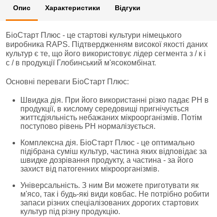
Опис
Характеристики
Відгуки
БіоСтарт Плюс - це стартові культури німецького
виробника RAPS. Підтвердженням високої якості даних
культур є те, що його використовує лідер сегмента з / к і
с / в продукції Глобинський м'ясокомбінат.
Основні переваги БіоСтарт Плюс:
Швидка дія. При його використанні різко падає PH в
продукції, в кислому середовищі пригнічується
життєдіяльність небажаних мікроорганізмів. Потім
поступово рівень PH нормалізується.
Комплексна дія. БіоСтарт Плюс - це оптимально
підібрана суміш культур, частина яких відповідає за
швидке дозрівання продукту, а частина - за його
захист від патогенних мікроорганізмів.
Універсальність. З ним Ви можете приготувати як
м'ясо, так і будь-які види ковбас. Не потрібно робити
запаси різних спеціалізованих дорогих стартових
культур під різну продукцію.