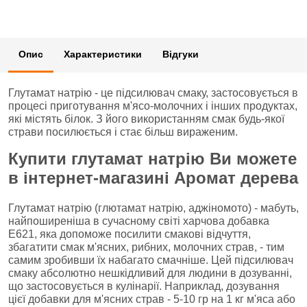
Опис
Характеристики
Відгуки
Глутамат натрію - це підсилювач смаку, застосовується в
процесі приготування м'ясо-молочних і інших продуктах,
які містять білок. З його використанням смак будь-якої
страви посилюється і стає більш вираженим.
Купити глутамат натрію Ви можете
в інтернет-магазині Аромат дерева
Глутамат натрію (глютамат натрію, аджіномото) - мабуть,
найпоширеніша в сучасному світі харчова добавка
Е621, яка допоможе посилити смакові відчуття,
збагатити смак м'ясних, рибних, молочних страв, - тим
самим зробивши їх набагато смачніше. Цей підсилювач
смаку абсолютно нешкідливий для людини в дозуванні,
що застосовується в кулінарії. Наприклад, дозування
цієї добавки для м'ясних страв - 5-10 гр на 1 кг м'яса або