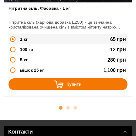
Нітритна сіль. Фасовка - 1 кг
Нітритна сіль (харчова добавка Е250) - це звичайна
кристалізована очищена сіль з вмістом нітриту натрію
NaNO2. Широко використовується в сфері м'ясопереробки,
при виготовленні копченостей, ковбас, сиров'ялених
грн
1 кг
65
продуктів.
грн
100 гр
12
грн
5 кг
280
грн
мішок 25 кг
1,100
Купити
Контакти