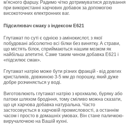
м'ясного фаршу. Радимо чітко дотримуватися дозування
при використанні харчових добавок за допомогою
високоточних електронних ваг.
Підсилювач смаку з індексом Е621
Глутамат по суті є однією з амінокислот, з якої
побудовані абсолютно всі білки без винятку. А страви,
що містять білок, сприймаються нашим мозком як
найбільш апетитні. Саме таким чином добавка Е621 і
«підсилює смак».
Глутамат натрію може бути різних фракцій - від довгих
кристаликів, довжиною 3-5 мм до порошку, який дуже
добре розчиняється у воді.
Виготовлюють глутамат натрію з крохмалю, буряку або
патоки шляхом бродіння, тому сміливо можна сказати,
що ця харчова добавка натуральна. Часто
застосовується в харчовій промисловості, а останнім
часом і просто в домашніх умовах. Він стане паличкою-
виручалочкою на Вашій кухні.