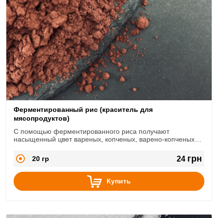
Ферментированный рис (краситель для
мясопродуктов)
С помощью ферментированного риса получают
насыщенный цвет вареных, копченых, варено-копченых
колбас, мясных хлебов, паштетов и других мясных
продуктов.
грн
20 гр
24
Купить