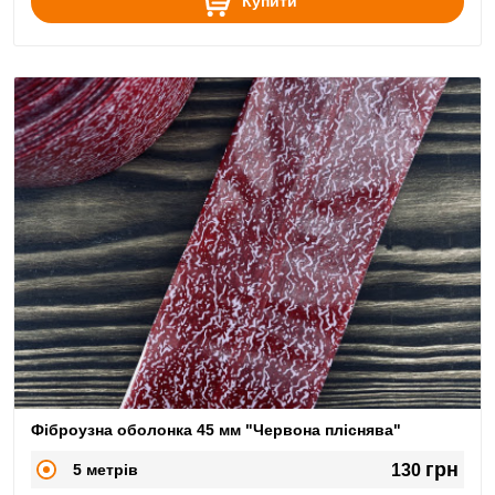
Купити
Фіброузна оболонка 45 мм "Червона пліснява"
грн
5 метрів
130