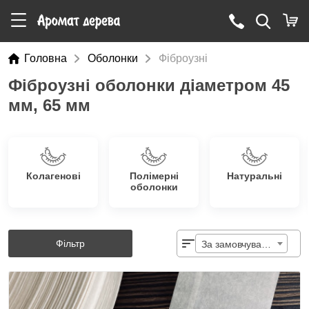
Головна
Оболонки
Фіброузні
Фіброузні оболонки діаметром 45
мм, 65 мм
Колагенові
Полімерні
Натуральні
оболонки
Фільтр
За замовчуванням