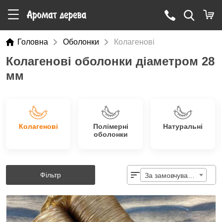
Головна
Оболонки
Колагенові
Колагенові оболонки діаметром 28
мм
Колагенові
Полімерні
Натуральні
оболонки
Фільтр
За замовчуванням