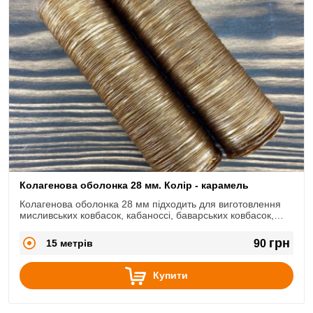
Колагенова оболонка 28 мм. Колір - карамель
Колагенова оболонка 28 мм підходить для виготовлення
мисливських ковбасок, кабаноссі, баварських ковбасок,
міні-салямі і т.д.
грн
15 метрів
90
Купити