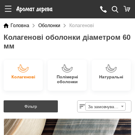
Головна
Оболонки
Колагенові
Колагенові оболонки діаметром 60
мм
Колагенові
Полімерні
Натуральні
оболонки
Фільтр
За замовчуванням