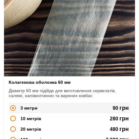
Колагенова оболонка 60 мм
Діаметр 60 мм підійде для виготовлення сервелатів,
салямі, напівкопчених та варених ковбас
грн
3 метри
90
грн
10 метрів
280
грн
20 метрів
480