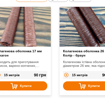
лагенова оболонка 17 мм
Колагенова оболонка 26
хагон
Колір - браун
ходить для приготування
Колагенова їстівна оболон
исок, варено-копчених,
діаметром 26 мм, яка підх
рокопчених та сиров'ялених
для виготовлення сардельо
басок.
сосисок, варено-копчених
грн
15 метрів
90
15 метрів
9
ковбасок.
Купити
Купити