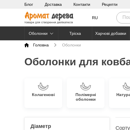
Блог
Доставка
Контакти
Рецепти
RU
Оболонки
Тріска
Харчові добавки
Головна
Оболонки
Оболонки для ковба
Колагенові
Полімерні
Натур
оболонки
Діаметр
Сорту