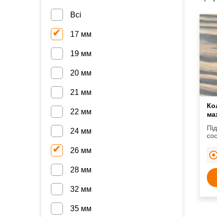
Всі
17 мм
19 мм
20 мм
21 мм
Ко
22 мм
ма
Під
24 мм
сос
си
26 мм
ков
28 мм
32 мм
35 мм