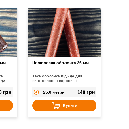
 мм.
Целюлозна оболонка 26 мм
ка
Така оболонка підійде для
одить
виготовлення варених і
к,
підкопчених сосисок, копчених
ковбасок
грн
грн
0
25,6 метри
140
Купити