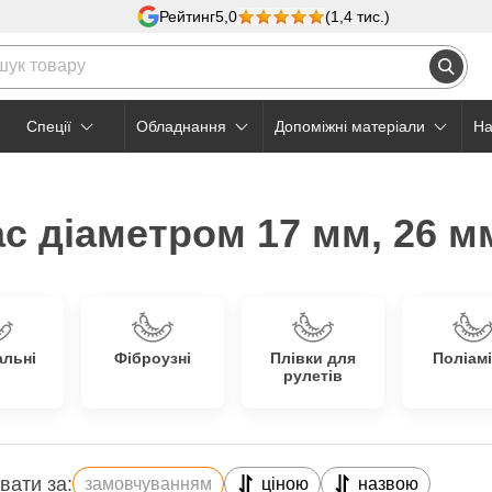
Рейтинг
5,0
(1,4 тис.)
Cпеції
Обладнання
Допоміжні матеріали
На
с діаметром 17 мм, 26 м
альні
Фіброузні
Плівки для
Поліамі
рулетів
вати за:
замовчуванням
ціною
назвою