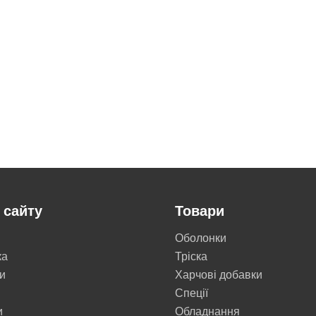
 сайту
Товари
Оболонки
ка
Тріска
и
Харчові добавки
Cпеції
и
Обладнання