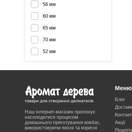
56 мм
60 мм
65 мм
70 мм
52 мм
Меню
Блог
Достав
Наш інтернет-магазин пропонує
Контакт
насолодитися процесом
домашнього приготування ковбас,
Акції
використовуючи якісні та корисні
Рецепт