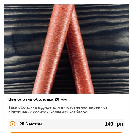
Целюлозна оболонка 26 мм
Така оболонка підійде для виготовлення варених і
підкопчених сосисок, копчених ковбасок
грн
25,6 метри
140