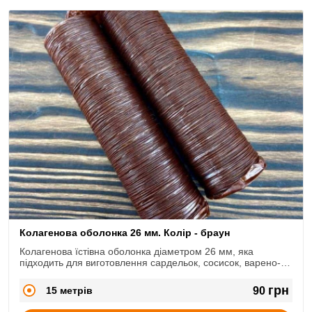
Колагенова оболонка 26 мм. Колір - браун
Колагенова їстівна оболонка діаметром 26 мм, яка
підходить для виготовлення сардельок, сосисок, варено-
копчених ковбасок.
грн
15 метрів
90