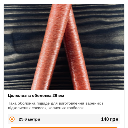
Целюлозна оболонка 26 мм
Така оболонка підійде для виготовлення варених і
підкопчених сосисок, копчених ковбасок
грн
25,6 метри
140