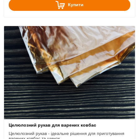
Купити
Целюлозний рукав для варених ковбас
Целюлозний рукав - ідеальне рішення для приготування
варених ковбас та шинок.