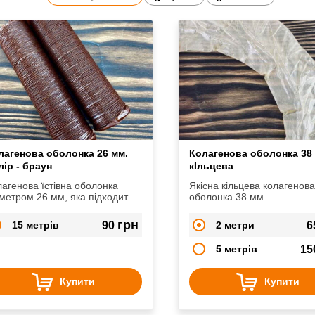
лагенова оболонка 26 мм.
Колагенова оболонка 38
лір - браун
кІльцева
агенова їстівна оболонка
Якісна кільцева колагенов
метром 26 мм, яка підходить
оболонка 38 мм
 виготовлення сардельок,
исок, варено-копчених
грн
15 метрів
90
2 метри
6
вбасок.
5 метрів
15
Купити
Купити