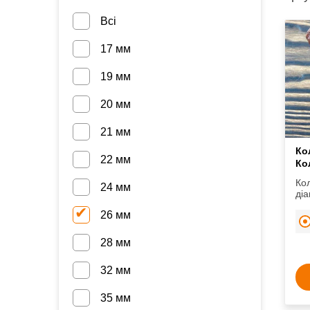
Всі
17 мм
19 мм
20 мм
21 мм
Ко
22 мм
Ко
Кол
24 мм
діа
для
26 мм
сос
ко
28 мм
32 мм
35 мм