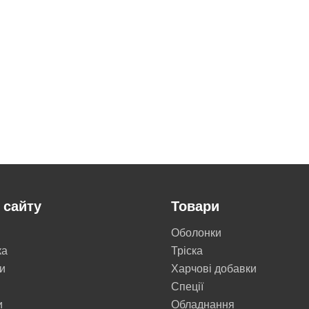
 сайту
Товари
Оболонки
ка
Тріска
и
Харчові добавки
Cпеції
и
Обладнання