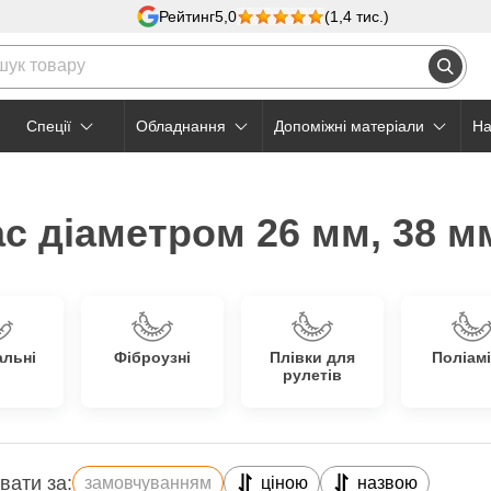
Рейтинг
5,0
(1,4 тис.)
Cпеції
Обладнання
Допоміжні матеріали
На
с діаметром 26 мм, 38 м
альні
Фіброузні
Плівки для
Поліамі
рулетів
вати за:
замовчуванням
ціною
назвою