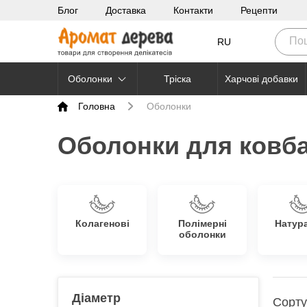
Блог
Доставка
Контакти
Рецепти
RU
Оболонки
Тріска
Харчові добавки
Головна
Оболонки
Оболонки для ковба
Колагенові
Полімерні
Натур
оболонки
Діаметр
Сорту