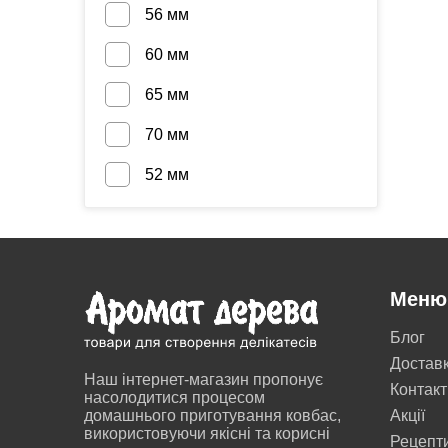
56 мм
60 мм
65 мм
70 мм
52 мм
Меню
Блог
Достав
Наш інтернет-магазин пропонує
Контакт
насолодитися процесом
домашнього приготування ковбас,
Акції
використовуючи якісні та корисні
Рецепт