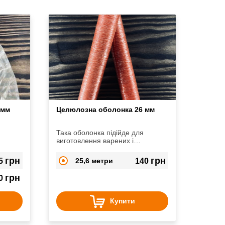
 мм
Целюлозна оболонка 26 мм
а
Така оболонка підійде для
виготовлення варених і
підкопчених сосисок, копчених
ковбасок
грн
грн
5
25,6 метри
140
грн
0
Купити