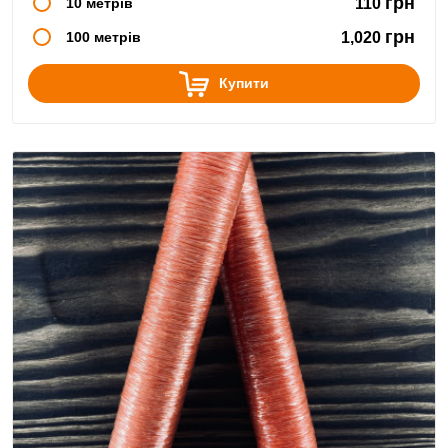
грн
10 метрів
110
грн
100 метрів
1,020
Купити