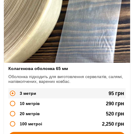
Колагенова оболонка 65 мм
Оболонка підходить для виготовлення сервелатів, салямі,
напівкопчених, варених ковбас.
грн
3 метри
95
грн
10 метрів
290
грн
20 метрів
520
грн
100 метроі
2,250