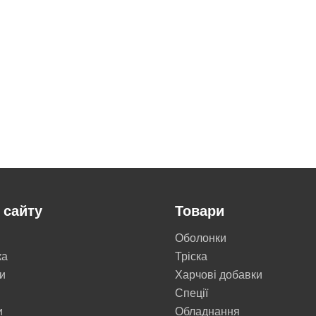
 сайту
Товари
Оболонки
ка
Тріска
и
Харчові добавки
Cпеції
и
Обладнання