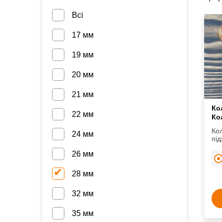
Всі
17 мм
19 мм
20 мм
21 мм
Ко
22 мм
Ко
Ко
24 мм
під
мис
26 мм
бав
і т.
28 мм
32 мм
35 мм