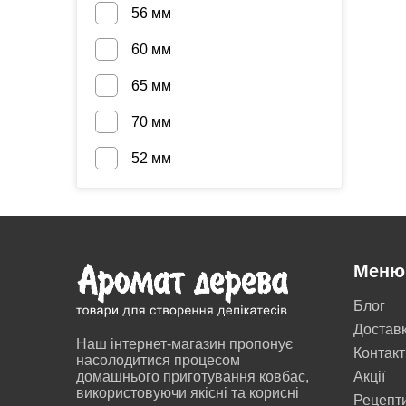
56 мм
60 мм
65 мм
70 мм
52 мм
Меню
Блог
Достав
Наш інтернет-магазин пропонує
Контакт
насолодитися процесом
домашнього приготування ковбас,
Акції
використовуючи якісні та корисні
Рецепт