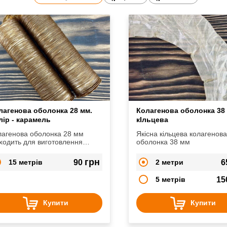
лагенова оболонка 28 мм.
Колагенова оболонка 38
лір - карамель
кІльцева
лагенова оболонка 28 мм
Якісна кільцева колагенов
ходить для виготовлення
оболонка 38 мм
ливських ковбасок, кабаноссі,
арських ковбасок, міні-салямі
грн
15 метрів
90
2 метри
6
д.
5 метрів
15
Купити
Купити