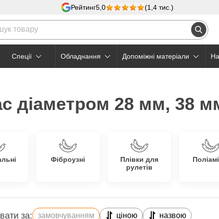
Рейтинг
5,0
(1,4 тис.)
Cпеції
Обладнання
Допоміжні матеріали
На
с діаметром 28 мм, 38 м
альні
Фіброузні
Плівки для
Поліамі
рулетів
вати за:
замовчуванням
ціною
назвою