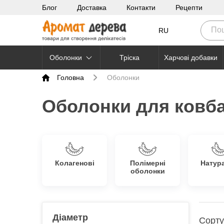
Блог
Доставка
Контакти
Рецепти
RU
Оболонки
Тріска
Харчові добавки
Головна
Оболонки
Оболонки для ковба
Колагенові
Полімерні
Натур
оболонки
Діаметр
Сорту