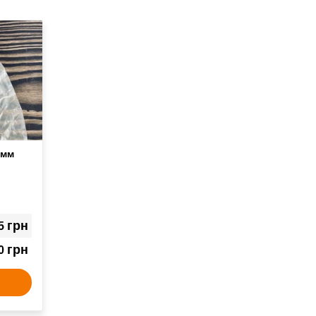
 мм
а
грн
5
грн
0