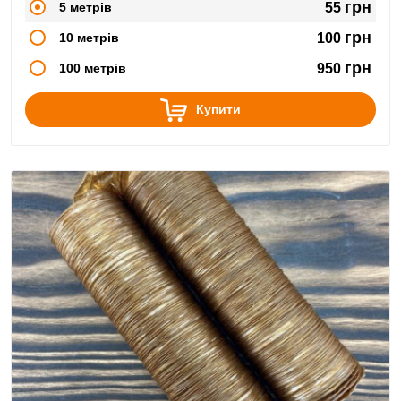
грн
5 метрів
55
грн
10 метрів
100
грн
100 метрів
950
Купити