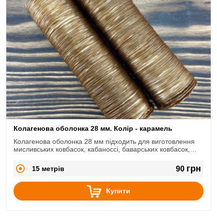
Колагенова оболонка 28 мм. Колір - карамель
Колагенова оболонка 28 мм підходить для виготовлення
мисливських ковбасок, кабаноссі, баварських ковбасок,
міні-салямі і т.д.
грн
15 метрів
90
Купити