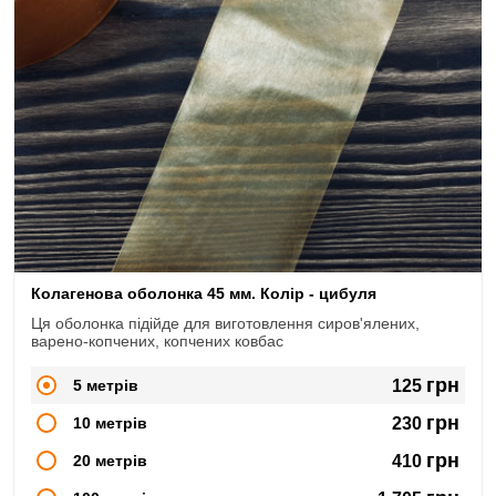
Колагенова оболонка 45 мм. Колір - цибуля
Ця оболонка підійде для виготовлення сиров'ялених,
варено-копчених, копчених ковбас
грн
5 метрів
125
грн
10 метрів
230
грн
20 метрів
410