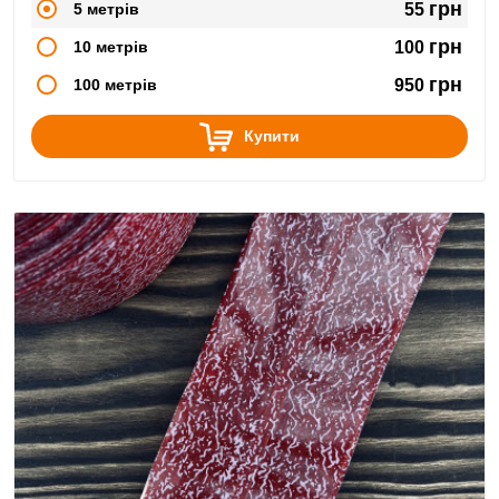
грн
5 метрів
55
грн
10 метрів
100
грн
100 метрів
950
Купити