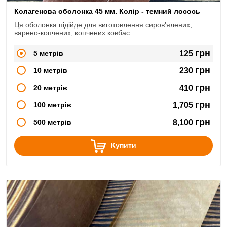
Колагенова оболонка 45 мм. Колір - темний лосось
Ця оболонка підійде для виготовлення сиров'ялених,
варено-копчених, копчених ковбас
грн
5 метрів
125
грн
10 метрів
230
грн
20 метрів
410
грн
100 метрів
1,705
грн
500 метрів
8,100
Купити