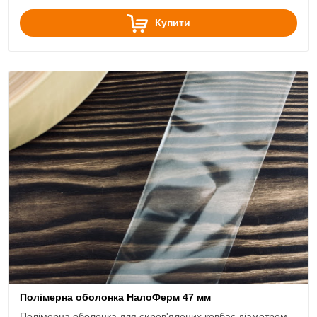
Купити
Полімерна оболонка НалоФерм 47 мм
Полімерна оболонка для сиров'ялених ковбас діаметром