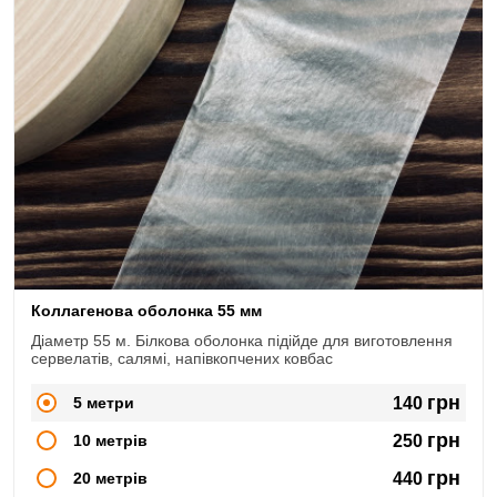
Коллагенова оболонка 55 мм
Діаметр 55 м. Білкова оболонка підійде для виготовлення
сервелатів, салямі, напівкопчених ковбас
грн
5 метри
140
грн
10 метрів
250
грн
20 метрів
440