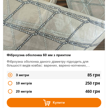
Фіброузна оболонка 60 мм з принтом
Фіброузна оболонка даного діаметру підходить для
більшості видів ковбас: варених, варено-копчених,
сирокопчених, сиров'ялених.
грн
3 метри
85
грн
10 метрів
250
грн
20 метрів
460
Купити