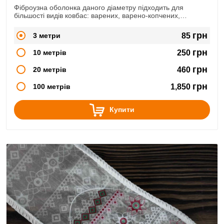
Фіброузна оболонка даного діаметру підходить для
більшості видів ковбас: варених, варено-копчених,
сирокопчених, сиров'ялених.
грн
3 метри
85
грн
10 метрів
250
грн
20 метрів
460
грн
100 метрів
1,850
Купити