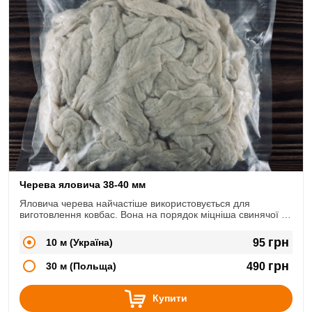
Черева яловича 38-40 мм
Яловича черева найчастіше використовується для
виготовлення ковбас. Вона на порядок міцніша свинячої і
зможе витримати велике навантаження
грн
10 м (Україна)
95
грн
30 м (Польща)
490
Купити