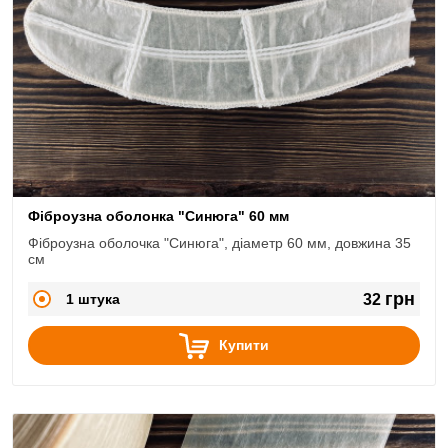
Фіброузна оболонка "Синюга" 60 мм
Фіброузна оболочка "Синюга", діаметр 60 мм, довжина 35
см
грн
1 штука
32
Купити