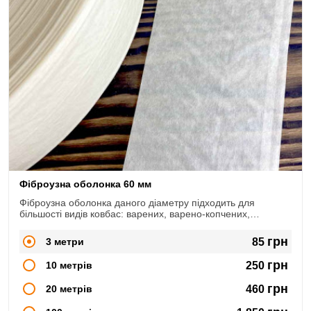
Фіброузна оболонка 60 мм
Фіброузна оболонка даного діаметру підходить для
більшості видів ковбас: варених, варено-копчених,
сирокопчених, сиров'ялених.
грн
3 метри
85
грн
10 метрів
250
грн
20 метрів
460