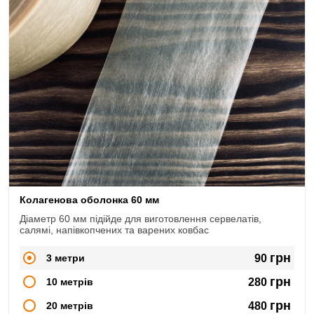
Колагенова оболонка 60 мм
Діаметр 60 мм підійде для виготовлення сервелатів,
салямі, напівкопчених та варених ковбас
грн
3 метри
90
грн
10 метрів
280
грн
20 метрів
480