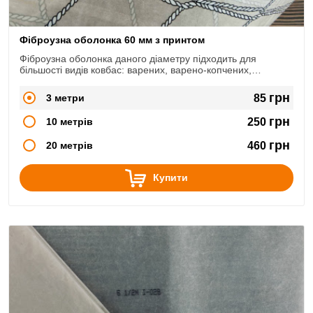
Фіброузна оболонка 60 мм з принтом
Фіброузна оболонка даного діаметру підходить для
більшості видів ковбас: варених, варено-копчених,
сирокопчених, сиров'ялених.
грн
3 метри
85
грн
10 метрів
250
грн
20 метрів
460
Купити