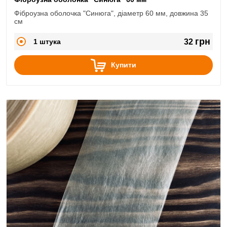
Фіброузна оболочка "Синюга", діаметр 60 мм, довжина 35
см
грн
1 штука
32
Купити