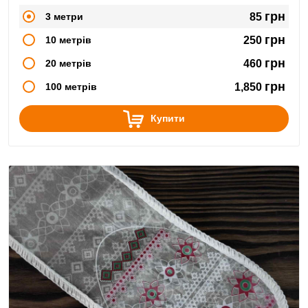
сирокопчених, сиров'ялених.
грн
3 метри
85
грн
10 метрів
250
грн
20 метрів
460
грн
100 метрів
1,850
Купити