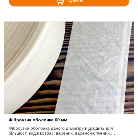
Купити
Фіброузна оболонка 60 мм
Фіброузна оболонка даного діаметру підходить для
більшості видів ковбас: варених, варено-копчених,