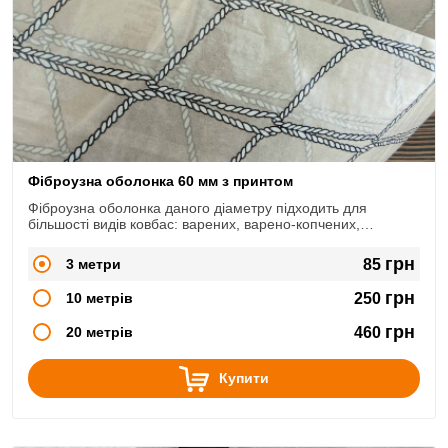
Фіброузна оболонка 60 мм з принтом
Фіброузна оболонка даного діаметру підходить для
більшості видів ковбас: варених, варено-копчених,
сирокопчених, сиров'ялених.
грн
3 метри
85
грн
10 метрів
250
грн
20 метрів
460
Купити