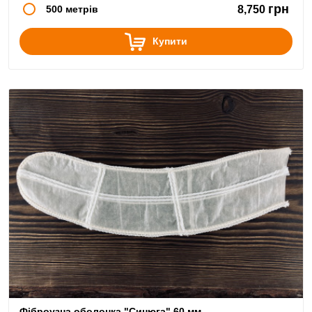
грн
500 метрів
8,750
Купити
Фіброузна оболонка "Синюга" 60 мм