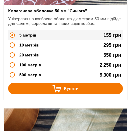
Колагенова оболонка 50 мм "Синюга"
Універсальна ковбасна оболонка діаметром 50 мм підійде
для салямі, сервелатів та інших видів ковбас.
грн
5 метрів
155
грн
10 метрів
295
грн
20 метрів
550
грн
100 метрів
2,250
грн
500 метрів
9,300
Купити